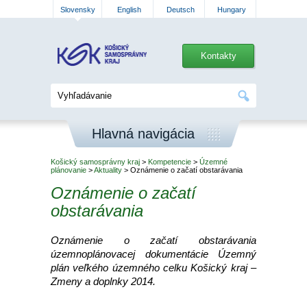
Slovensky
English
Deutsch
Hungary
Kontakty
Hlavná navigácia
Košický samosprávny kraj
>
Kompetencie
>
Územné
plánovanie
>
Aktuality
> Oznámenie o začatí obstarávania
Oznámenie o začatí
obstarávania
Oznámenie o začatí obstarávania
územnoplánovacej dokumentácie Územný
plán veľkého územného celku Košický kraj –
Zmeny a doplnky 2014.