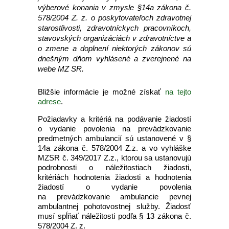
výberové konania v zmysle §14a zákona č.
578/2004 Z. z. o poskytovateľoch zdravotnej
starostlivosti, zdravotníckych pracovníkoch,
stavovských organizáciách v zdravotníctve a
o zmene a doplnení niektorých zákonov sú
dnešným dňom vyhlásené a zverejnené na
webe MZ SR.
Bližšie informácie je možné získať
na tejto
adrese
.
Požiadavky a kritériá na podávanie žiadostí
o vydanie povolenia na prevádzkovanie
predmetných ambulancií sú ustanovené v §
14a zákona č. 578/2004 Z.z. a vo vyhláške
MZSR č. 349/2017 Z.z., ktorou sa ustanovujú
podrobnosti o náležitostiach žiadosti,
kritériách hodnotenia žiadosti a hodnotenia
žiadostí o vydanie povolenia
na prevádzkovanie ambulancie pevnej
ambulantnej pohotovostnej služby. Žiadosť
musí spĺňať náležitosti podľa § 13 zákona č.
578/2004 Z. z.