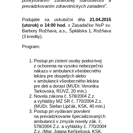
poskytovaním zdravotnej starostlivosti a
prevádzkovaním zdravotníckych zariadení".
Podujatie sa uskutoční dňa
21.04.2015
(utorok) o 14:00 hod.
v Zasadačke NsP sv.
Barbory Rožňava, a.s., Špitálska 1, Rožňava
(3 kredity).
Program:
Postup pri zistení osoby podozrivej
z ochorenia na vysoko nebezpečnú
nákazu v ambulancii všeobecného
lekára pre dospelých alebo
v ambulancii všeobecného lekára
pre deti a dorast (MUDr. Veronika
Tarkovská, RÚVZ, 20 min.)
Novela zákona č. 578/2004 Z.z.
a vyhlášky MZ SR č. 770/2004 Z.z.
(MUDr. Štefan Lipčák, KSK, 40 min.)
Postup pri vydávaní povolení
na prevádzkovanie špecializovaných
ambulancií v zmysle novely zák. č.
578/2004 Z.z. a vyhlášky č. 770/2004
Z.z. (Mgr. Jolana Kečkešová, KSK,