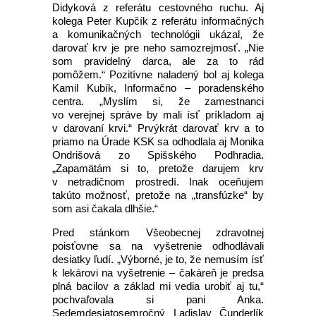
Didyková z referátu cestovného ruchu. Aj
kolega Peter Kupčík z referátu informačných
a komunikačných technológii ukázal, že
darovať krv je pre neho samozrejmosť. „Nie
som pravidelný darca, ale za to rád
pomôžem.“ Pozitívne naladený bol aj kolega
Kamil Kubík, Informačno – poradenského
centra. „Myslím si, že zamestnanci
vo verejnej správe by mali ísť príkladom aj
v darovaní krvi.“ Prvýkrát darovať krv a to
priamo na Úrade KSK sa odhodlala aj Monika
Ondrišová zo Spišského Podhradia.
„Zapamätám si to, pretože darujem krv
v netradičnom prostredí. Inak oceňujem
takúto možnosť, pretože na „transfúzke“ by
som asi čakala dlhšie.“
Pred stánkom Všeobecnej zdravotnej
poisťovne sa na vyšetrenie odhodlávali
desiatky ľudí. „Výborné, je to, že nemusím ísť
k lekárovi na vyšetrenie – čakáreň je predsa
plná bacilov a základ mi vedia urobiť aj tu,“
pochvaľovala si pani Anka.
Sedemdesiatosemročný Ladislav Čunderlík