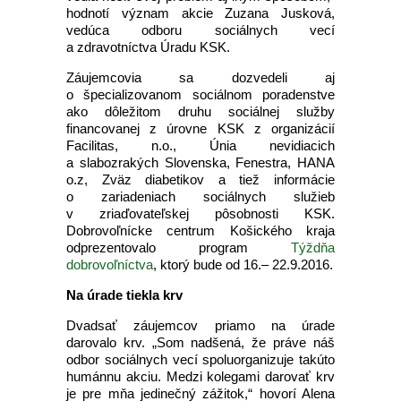
hodnotí význam akcie Zuzana Jusková,
vedúca odboru sociálnych vecí
a zdravotníctva Úradu KSK.
Záujemcovia sa dozvedeli aj
o špecializovanom sociálnom poradenstve
ako dôležitom druhu sociálnej služby
financovanej z úrovne KSK z organizácií
Facilitas, n.o., Únia nevidiacich
a slabozrakých Slovenska, Fenestra, HANA
o.z, Zväz diabetikov a tiež informácie
o zariadeniach sociálnych služieb
v zriaďovateľskej pôsobnosti KSK.
Dobrovoľnícke centrum Košického kraja
odprezentovalo program
Týždňa
dobrovoľníctva
, ktorý bude od 16.– 22.9.2016.
Na úrade tiekla krv
Dvadsať záujemcov priamo na úrade
darovalo krv. „Som nadšená, že práve náš
odbor sociálnych vecí spoluorganizuje takúto
humánnu akciu. Medzi kolegami darovať krv
je pre mňa jedinečný zážitok,“ hovorí Alena