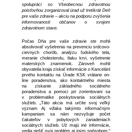
spolupráci so Všeobecnou zdravotnou
poisťovňou zorganizoval úrad už tretíkrát Deň
pre vaše zdravie – akciu na podporu zvýšenia
informovanosti občanov o svojom
zdravotnom stave.
Počas Dňa pre vaše zdravie ste mohli
absolvovať vyšetrenia na prevenciu srdcovo-
cievnych chorôb, analýzu ľudského tela,
meranie cholesterolu, tlaku krvi, vyšetrenie
materských znamienok. Zároveň mohli
obyvatelia kraja získať informácie o Kancelárii
prvého kontaktu na Úrade KSK vrátane on-
line poradenstva, ako kontaktného miesta
na získanie základného sociálneho
poradenstva a pomoci pri zorientovaní sa
v problematike poskytovania sociálnych
služieb. „Táto akcia má určite svoj veľký
význam Aj vďaka takýmto informačným
kampaniam sa nám nezvyšuje počet
čakateľov v pobytových zariadeniach
sociálnych služieb. Už majú iné informácie,
vedia riešiť svoj problém aj iným spôsobom,“