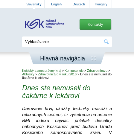
Slovensky
English
Deutsch
Hungary
Kontakty
Hlavná navigácia
Košický samosprávny kraj
>
Kompetencie
>
Zdravotníctvo
>
Aktuality
>
Zdravotníctvo v roku 2016
> Dnes ste nemuseli do
čakárne k lekárovi
Dnes ste nemuseli do
čakárne k lekárovi
Darovanie krvi, ukážky techniky masáží a
relaxačných cvičení, či vyšetrenia na určenie
BMI indexu najviac prilákali desiatky
náhodných Košičanov pred budovu Úradu
Košického samosprávneho kraja. V