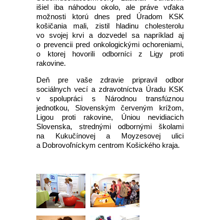
išiel iba náhodou okolo, ale práve vďaka
možnosti ktorú dnes pred Úradom KSK
košičania mali, zistil hladinu cholesterolu
vo svojej krvi a dozvedel sa napríklad aj
o prevencii pred onkologickými ochoreniami,
o ktorej hovorili odborníci z Ligy proti
rakovine.
Deň pre vaše zdravie pripravil odbor
sociálnych vecí a zdravotníctva Úradu KSK
v spolupráci s Národnou transfúznou
jednotkou, Slovenským červeným krížom,
Ligou proti rakovine, Úniou nevidiacich
Slovenska, strednými odbornými školami
na Kukučínovej a Moyzesovej ulici
a Dobrovoľníckym centrom Košického kraja.