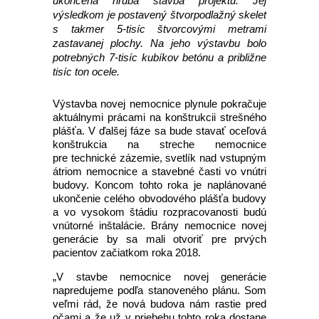
ukončená hrubá stavba projektu. Jej
výsledkom je postavený štvorpodlažný skelet
s takmer 5-tisíc štvorcovými metrami
zastavanej plochy. Na jeho výstavbu bolo
potrebných 7-tisíc kubíkov betónu a približne
tisíc ton ocele.
Výstavba novej nemocnice plynule pokračuje
aktuálnymi prácami na konštrukcii strešného
plášťa. V ďalšej fáze sa bude stavať oceľová
konštrukcia na streche nemocnice
pre technické zázemie, svetlík nad vstupným
átriom nemocnice a stavebné časti vo vnútri
budovy. Koncom tohto roka je naplánované
ukončenie celého obvodového plášťa budovy
a vo vysokom štádiu rozpracovanosti budú
vnútorné inštalácie. Brány nemocnice novej
generácie by sa mali otvoriť pre prvých
pacientov začiatkom roka 2018.
„V stavbe nemocnice novej generácie
napredujeme podľa stanoveného plánu. Som
veľmi rád, že nová budova nám rastie pred
očami a že už v priebehu tohto roka dostane