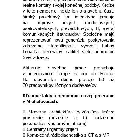
reálne kontúry svojej konečnej podoby. Keďže
v tejto nemocnici nejde len o stavebnú časť,
široký projektový tím intenzívne pracuje
na príprave nových medicínskych,
ošetrovateľských, prevádzkových, IT, ale aj
komunikačných štandardov. Spoločne majú
reprezentovať novú generáciu poskytovania
zdravotnej starostlivosti,“ vysvetlil Ľuboš
Lopatka, generálny riaditeľ siete nemocníc
Svet zdravia.
Aktuálne stavebné práce prebiehajú
v intenzívnom tempe 6 dní do týždňa.
Na stavenisku denne pracuje 50 až
70 pracovníkov rôznych dodávateľov.
Kľúčové fakty o nemocnici novej generácie
v Michalovciach:
 Moderná architektúra vytvárajúca liečivé
prostredie (prízemie a tri nadzemné
poschodia s vnútornými átriami)
 Centrálny urgentný príjem
 Komplexná rádiodiagnostika s CT a s MR