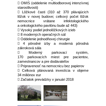
 OMIS (oddelenie multiodborovej intenzívnej
starostlivosti)
 Lôžkové časti (310 až 370 plávajúcich
lôžok v novej budove; celkový počet lôžok
nemocnice vrátane infektologického
a onkologického pavilónu bude až 443)
 Vysoký podiel jednolôžkových izieb
 8 moderných operačných sál
 Oddelenie jednodňovej chirurgie
 4 pôrodné izby a moderná pôrodná
zákroková sála
 Moderný parkovací systém,
170 parkovacích miest pre pacientov,
zamestnancov a pre dodávateľov
 Pripravenosť na nemocnicu bez papierov
 Celková plánovaná investícia v objeme
34 miliónov eur
 Začiatok prevádzky v januári 2018