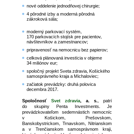
nové oddelenie jednodňovej chirurgie;
4 pôrodné izby a moderná pôrodná
zákroková sála;
moderný parkovací systém,
170 parkovacích stojísk pre pacientov,
návštevníkov a zamestnancov;
pripravenosť na nemocnicu bez papierov;
celková plánovaná investícia v objeme
34 miliónov eur;
spoločný projekt Sveta zdravia, Košického
samosprávneho kraja a Michaloviec;
začiatok prevádzky: druhá polovica
decembra 2017.
Spoločnosť
Svet zdravia
, a. s.
, patrí
do skupiny Penta Investments. Je
prevádzkovateľom sedemnástich nemocníc
v Košickom, Prešovskom,
Banskobystrickom, Trnavskom, Nitrianskom
a v Trenčianskom samosprávnom kraji,