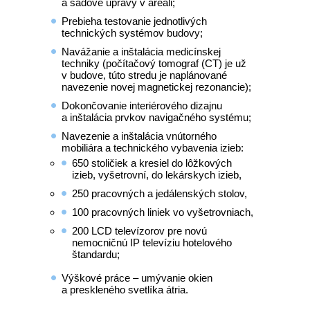
a sadové úpravy v areáli;
Prebieha testovanie jednotlivých
technických systémov budovy;
Navážanie a inštalácia medicínskej
techniky (počítačový tomograf (CT) je už
v budove, túto stredu je naplánované
navezenie novej magnetickej rezonancie);
Dokončovanie interiérového dizajnu
a inštalácia prvkov navigačného systému;
Navezenie a inštalácia vnútorného
mobiliára a technického vybavenia izieb:
650 stoličiek a kresiel do lôžkových
izieb, vyšetrovní, do lekárskych izieb,
250 pracovných a jedálenských stolov,
100 pracovných liniek vo vyšetrovniach,
200 LCD televízorov pre novú
nemocničnú IP televíziu hotelového
štandardu;
Výškové práce – umývanie okien
a preskleného svetlíka átria.