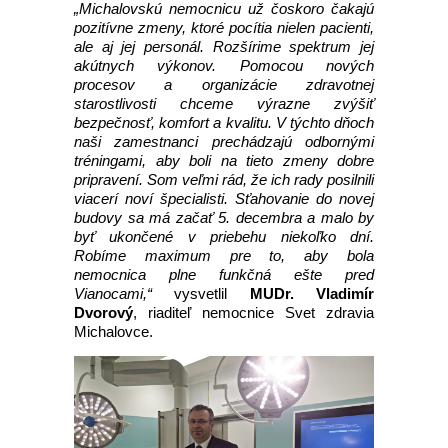
„Michalovskú nemocnicu už čoskoro čakajú
pozitívne zmeny, ktoré pocítia nielen pacienti,
ale aj jej personál. Rozšírime spektrum jej
akútnych výkonov. Pomocou nových
procesov a organizácie zdravotnej
starostlivosti chceme výrazne zvýšiť
bezpečnosť, komfort a kvalitu. V týchto dňoch
naši zamestnanci prechádzajú odbornými
tréningami, aby boli na tieto zmeny dobre
pripravení. Som veľmi rád, že ich rady posilnili
viacerí noví špecialisti. Sťahovanie do novej
budovy sa má začať 5. decembra a malo by
byť ukončené v priebehu niekoľko dní.
Robíme maximum pre to, aby bola
nemocnica plne funkčná ešte pred
Vianocami,“
vysvetlil
MUDr. Vladimír
Dvorový
, riaditeľ nemocnice Svet zdravia
Michalovce.