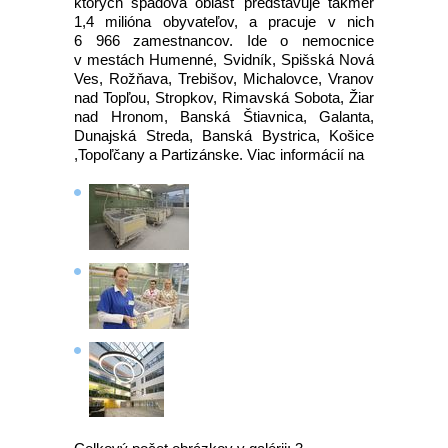
ktorých spádová oblasť predstavuje takmer
1,4 milióna obyvateľov, a pracuje v nich
6 966 zamestnancov. Ide o nemocnice
v mestách Humenné, Svidník, Spišská Nová
Ves, Rožňava, Trebišov, Michalovce, Vranov
nad Topľou, Stropkov, Rimavská Sobota, Žiar
nad Hronom, Banská Štiavnica, Galanta,
Dunajská Streda, Banská Bystrica, Košice
,Topoľčany a Partizánske. Viac informácií na