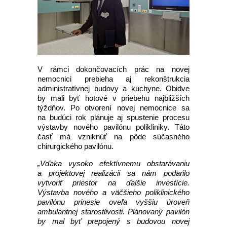
V rámci dokončovacích prác na novej
nemocnici prebieha aj rekonštrukcia
administratívnej budovy a kuchyne. Obidve
by mali byť hotové v priebehu najbližších
týždňov. Po otvorení novej nemocnice sa
na budúci rok plánuje aj spustenie procesu
výstavby nového pavilónu polikliniky. Táto
časť má vzniknúť na pôde súčasného
chirurgického pavilónu.
„Vďaka vysoko efektívnemu obstarávaniu
a projektovej realizácii sa nám podarilo
vytvoriť priestor na ďalšie investície.
Výstavba nového a väčšieho poliklinického
pavilónu prinesie oveľa vyššiu úroveň
ambulantnej starostlivosti. Plánovaný pavilón
by mal byť prepojený s budovou novej