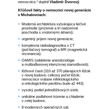
nemocnice,“
doplnil
Vladimír Dvorový
.
Kľúčové fakty o nemocnici novej generácie
v Michalovciach:
Moderná architektúra vytvárajúca liečivé
prostredie (prízemie a tri nadzemné
poschodia s vnútornými átriami);
urgentný príjem novej generácie;
komplexná rádiodiagnostika s CT
(počítačový tomograf) a MR (magnetická
rezonancia);
OAMIS (oddelenie anestéziológie
a multiodborovej intenzívnej starostlivosti);
lôžkové časti (310 až 370 plávajúcich lôžok
v novej budove; celkový počet lôžok;
nemocnice vrátane infektologického
a onkologického pavilónu bude až 443);
vysoký podiel jednolôžkových izieb;
unikátne podlahové kúrenie a chladenie
v celej budove;
8 moderných operačných sál;