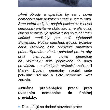
„Prvé pôrody a operácie by sa v novej
nemocnici mali uskutočniť ešte v tomto roku.
Sme veľmi radi, že prvých pacientov v novej
nemocnici privítame skôr, ako sme plánovali.
Našou ambíciou je spraviť z nej nové centrum
akútnej medicíny pre celé východné
Slovensko. Počas nadchádzajúcich týždňov
čaká všetkých ešte obrovské množstvo
práce. Spravíme všetko potrebné pre to, aby
prvá nemocnica novej generácie
na Slovensku bola pripravená na novú
prevádzku zo všetkých stránok,“
zdôraznil
Marek Duban, generálny riaditeľ siete
polikliník ProCare a siete nemocníc Svet
zdravia.
Aktuálne prebiehajúce práce pred
uvedením nemocnice do finálnej
prevádzky:
Dokončujú sa drobné stavebné práce