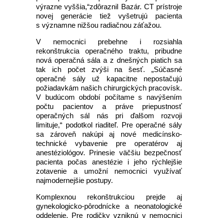
výrazne vyššia,“zdôraznil Bazár. CT prístroje
novej generácie tiež vyšetrujú pacienta
s významne nižšou radiačnou záťažou.
V nemocnici prebehne i rozsiahla
rekonštrukcia operačného traktu, pribudne
nová operačná sála a z dnešných piatich sa
tak ich počet zvýši na šesť. „Súčasné
operačné sály už kapacitne nepostačujú
požiadavkám našich chirurgických pracovísk.
V budúcom období počítame s navýšením
počtu pacientov a práve priepustnosť
operačných sál nás pri ďalšom rozvoji
limituje,“ podotkol riaditeľ. Pre operačné sály
sa zároveň nakúpi aj nové medicínsko-
technické vybavenie pre operatérov aj
anestéziológov. Prinesie väčšiu bezpečnosť
pacienta počas anestézie i jeho rýchlejšie
zotavenie a umožní nemocnici využívať
najmodernejšie postupy.
Komplexnou rekonštrukciou prejde aj
gynekologicko-pôrodnícke a neonatologické
oddelenie. Pre rodičky vzniknú v nemocnici