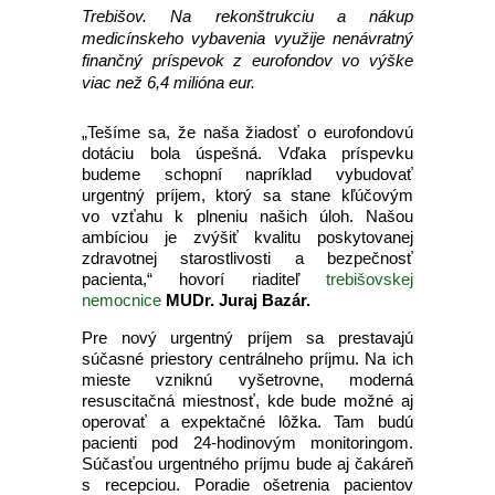
Trebišov. Na rekonštrukciu a nákup
medicínskeho vybavenia využije nenávratný
finančný príspevok z eurofondov vo výške
viac než 6,4 milióna eur.
„Tešíme sa, že naša žiadosť o eurofondovú
dotáciu bola úspešná. Vďaka príspevku
budeme schopní napríklad vybudovať
urgentný príjem, ktorý sa stane kľúčovým
vo vzťahu k plneniu našich úloh. Našou
ambíciou je zvýšiť kvalitu poskytovanej
zdravotnej starostlivosti a bezpečnosť
pacienta,“ hovorí riaditeľ
trebišovskej
nemocnice
MUDr. Juraj Bazár.
Pre nový urgentný príjem sa prestavajú
súčasné priestory centrálneho príjmu. Na ich
mieste vzniknú vyšetrovne, moderná
resuscitačná miestnosť, kde bude možné aj
operovať a expektačné lôžka. Tam budú
pacienti pod 24-hodinovým monitoringom.
Súčasťou urgentného príjmu bude aj čakáreň
s recepciou. Poradie ošetrenia pacientov