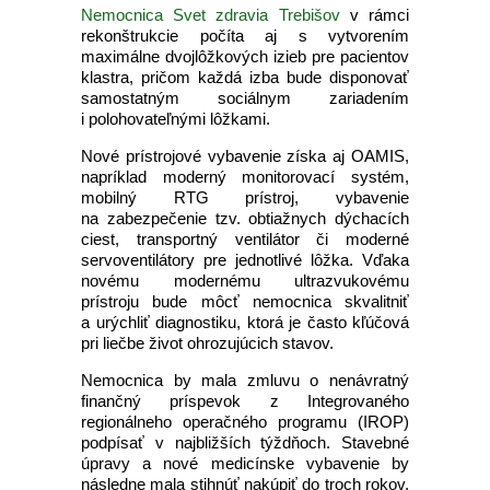
Nemocnica Svet zdravia Trebišov
v rámci
rekonštrukcie počíta aj s vytvorením
maximálne dvojlôžkových izieb pre pacientov
klastra, pričom každá izba bude disponovať
samostatným sociálnym zariadením
i polohovateľnými lôžkami.
Nové prístrojové vybavenie získa aj OAMIS,
napríklad moderný monitorovací systém,
mobilný RTG prístroj, vybavenie
na zabezpečenie tzv. obtiažnych dýchacích
ciest, transportný ventilátor či moderné
servoventilátory pre jednotlivé lôžka. Vďaka
novému modernému ultrazvukovému
prístroju bude môcť nemocnica skvalitniť
a urýchliť diagnostiku, ktorá je často kľúčová
pri liečbe život ohrozujúcich stavov.
Nemocnica by mala zmluvu o nenávratný
finančný príspevok z Integrovaného
regionálneho operačného programu (IROP)
podpísať v najbližších týždňoch. Stavebné
úpravy a nové medicínske vybavenie by
následne mala stihnúť nakúpiť do troch rokov.