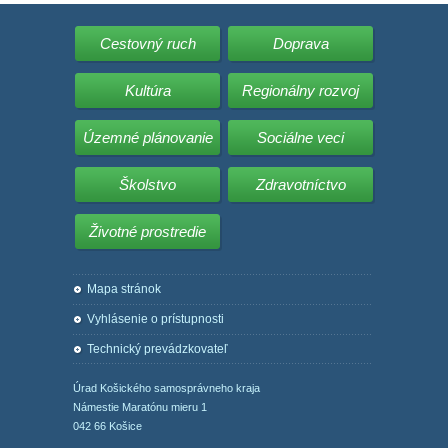
Cestovný ruch
Doprava
Kultúra
Regionálny rozvoj
Územné plánovanie
Sociálne veci
Školstvo
Zdravotníctvo
Životné prostredie
Mapa stránok
Vyhlásenie o prístupnosti
Technický prevádzkovateľ
Úrad Košického samosprávneho kraja
Námestie Maratónu mieru 1
042 66 Košice