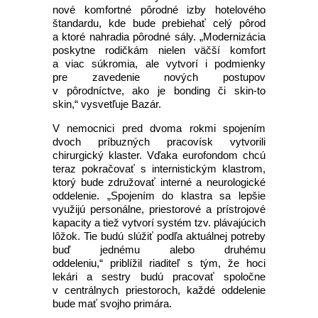
nové komfortné pôrodné izby hotelového
štandardu, kde bude prebiehať celý pôrod
a ktoré nahradia pôrodné sály. „Modernizácia
poskytne rodičkám nielen väčší komfort
a viac súkromia, ale vytvorí i podmienky
pre zavedenie nových postupov
v pôrodníctve, ako je bonding či skin-to
skin,“ vysvetľuje Bazár.
V nemocnici pred dvoma rokmi spojením
dvoch príbuzných pracovísk vytvorili
chirurgický klaster. Vďaka eurofondom chcú
teraz pokračovať s internistickým klastrom,
ktorý bude združovať interné a neurologické
oddelenie. „Spojením do klastra sa lepšie
využijú personálne, priestorové a prístrojové
kapacity a tiež vytvorí systém tzv. plávajúcich
lôžok. Tie budú slúžiť podľa aktuálnej potreby
buď jednému alebo druhému
oddeleniu,“ priblížil riaditeľ s tým, že hoci
lekári a sestry budú pracovať spoločne
v centrálnych priestoroch, každé oddelenie
bude mať svojho primára.