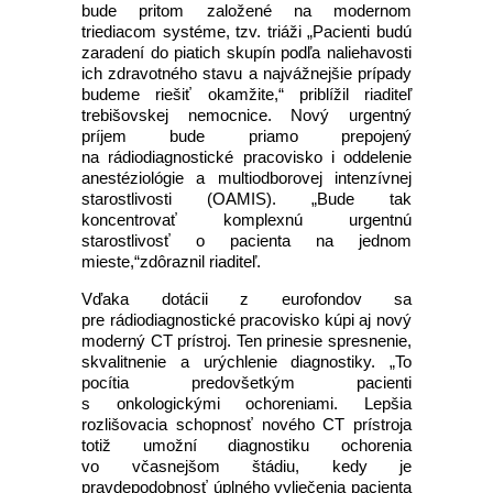
bude pritom založené na modernom
triediacom systéme, tzv. triáži „Pacienti budú
zaradení do piatich skupín podľa naliehavosti
ich zdravotného stavu a najvážnejšie prípady
budeme riešiť okamžite,“ priblížil riaditeľ
trebišovskej nemocnice. Nový urgentný
príjem bude priamo prepojený
na rádiodiagnostické pracovisko i oddelenie
anestéziológie a multiodborovej intenzívnej
starostlivosti (OAMIS). „Bude tak
koncentrovať komplexnú urgentnú
starostlivosť o pacienta na jednom
mieste,“zdôraznil riaditeľ.
Vďaka dotácii z eurofondov sa
pre rádiodiagnostické pracovisko kúpi aj nový
moderný CT prístroj. Ten prinesie spresnenie,
skvalitnenie a urýchlenie diagnostiky. „To
pocítia predovšetkým pacienti
s onkologickými ochoreniami. Lepšia
rozlišovacia schopnosť nového CT prístroja
totiž umožní diagnostiku ochorenia
vo včasnejšom štádiu, kedy je
pravdepodobnosť úplného vyliečenia pacienta