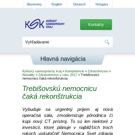
Slovensky
English
Deutsch
Hungary
Kontakty
Hlavná navigácia
Košický samosprávny kraj
>
Kompetencie
>
Zdravotníctvo
>
Aktuality
>
Zdravotníctvo v roku 2017
> Trebišovskú
nemocnicu čaká rekonštrukcia
Trebišovskú nemocnicu
čaká rekonštrukcia
Vybuduje sa urgentný príjem aj nová
operačná sála, zmodernizuje pôrodnica či
kúpi nový CT prístroj. To sú len niektoré z
investícií, ktoré plánuje v najbližších troch
rokoch uskutočniť Nemocnica Svet zdravia