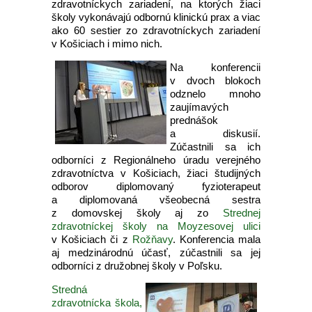
zdravotníckych zariadení, na ktorých žiaci
školy vykonávajú odbornú klinickú prax a viac
ako 60 sestier zo zdravotníckych zariadení
v Košiciach i mimo nich.
Na konferencii
v dvoch blokoch
odznelo mnoho
zaujímavých
prednášok
a diskusií.
Zúčastnili sa ich
odborníci z Regionálneho úradu verejného
zdravotníctva v Košiciach, žiaci študijných
odborov diplomovaný fyzioterapeut
a diplomovaná všeobecná sestra
z domovskej školy aj zo
Strednej
zdravotníckej školy na Moyzesovej ulici
v Košiciach či z
Rožňavy
. Konferencia mala
aj medzinárodnú účasť, zúčastnili sa jej
odborníci z družobnej školy v Poľsku.
Stredná
zdravotnícka škola,