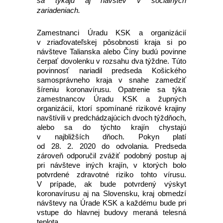
sa týkajú aj návštev v sociálnych
zariadeniach.
Zamestnanci Úradu KSK a organizácií
v zriaďovateľskej pôsobnosti kraja si po
návšteve Talianska alebo Číny budú povinne
čerpať dovolenku v rozsahu dva týždne. Túto
povinnosť nariadil predseda Košického
samosprávneho kraja v snahe zamedziť
šíreniu koronavírusu. Opatrenie sa týka
zamestnancov Úradu KSK a župných
organizácií, ktorí spomínané rizikové krajiny
navštívili v predchádzajúcich dvoch týždňoch,
alebo sa do týchto krajín chystajú
v najbližších dňoch. Pokyn platí
od 28. 2. 2020 do odvolania. Predseda
zároveň odporučil zvážiť podobný postup aj
pri návšteve iných krajín, v ktorých bolo
potvrdené zdravotné riziko tohto vírusu.
V prípade, ak bude potvrdený výskyt
koronavírusu aj na Slovensku, kraj obmedzí
návštevy na Úrade KSK a každému bude pri
vstupe do hlavnej budovy meraná telesná
teplota.