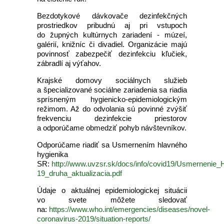
Bezdotykové dávkovače dezinfekčných
prostriedkov pribudnú aj pri vstupoch
do župných kultúrnych zariadení - múzeí,
galérií, knižníc či divadiel. Organizácie majú
povinnosť zabezpečiť dezinfekciu kľučiek,
zábradlí aj výťahov.
Krajské domovy sociálnych služieb
a špecializované sociálne zariadenia sa riadia
sprísneným hygienicko-epidemiologickým
režimom. Až do odvolania sú povinné zvýšiť
frekvenciu dezinfekcie priestorov
a odporúčame obmedziť pohyb návštevníkov.
Odporúčame riadiť sa Usmernením hlavného
hygienika
SR:
http://www.uvzsr.sk/docs/info/covid19/Usmernen
19_druha_aktualizacia.pdf
Údaje o aktuálnej epidemiologickej situácii
vo svete môžete sledovať
na:
https://www.who.int/emergencies/diseases/novel-
coronavirus-2019/situation-reports/