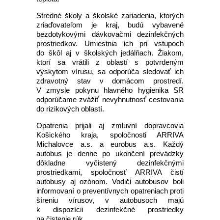
Stredné školy a školské zariadenia, ktorých
zriaďovateľom je kraj, budú vybavené
bezdotykovými dávkovačmi dezinfekčných
prostriedkov. Umiestnia ich pri vstupoch
do škôl aj v školských jedálňach. Žiakom,
ktorí sa vrátili z oblastí s potvrdeným
výskytom vírusu, sa odporúča sledovať ich
zdravotný stav v domácom prostredí.
V zmysle pokynu hlavného hygienika SR
odporúčame zvážiť nevyhnutnosť cestovania
do rizikových oblastí.
Opatrenia prijali aj zmluvní dopravcovia
Košického kraja, spoločnosti ARRIVA
Michalovce a.s. a eurobus a.s. Každý
autobus je denne po ukončení prevádzky
dôkladne vyčistený dezinfekčnými
prostriedkami, spoločnosť ARRIVA čistí
autobusy aj ozónom. Vodiči autobusov boli
informovaní o preventívnych opatreniach proti
šíreniu vírusov, v autobusoch majú
k dispozícii dezinfekčné prostriedky
na čistenie rúk.