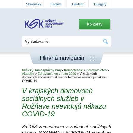
Slovensky
English
Deutsch
Hungary
Kontakty
Hlavná navigácia
Košický samosprávny kraj
>
Kompetencie
>
Zdravotníctvo
>
Aktuality
>
Zdravotníctvo v roku 2020
> V krajských
domovoch sociálnych služieb v Rožňave neevidujú nákazu
COVID-19
V krajských domovoch
sociálnych služieb v
Rožňave neevidujú nákazu
COVID-19
Zo 168 zamestnancov zariadení sociálnych
služieb JASANIMA a SUBSIDIUM nemal ani