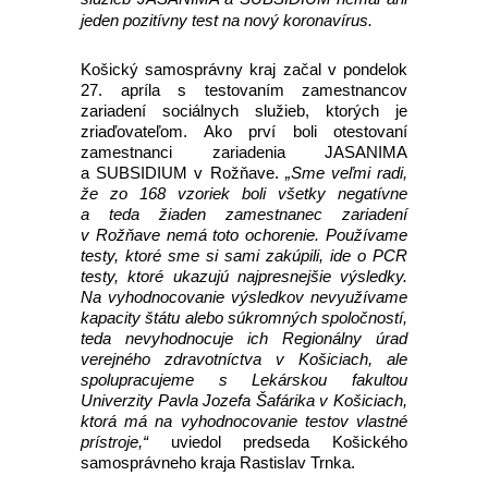
jeden pozitívny test na nový koronavírus.
Košický samosprávny kraj začal v pondelok
27. apríla s testovaním zamestnancov
zariadení sociálnych služieb, ktorých je
zriaďovateľom. Ako prví boli otestovaní
zamestnanci zariadenia JASANIMA
a SUBSIDIUM v Rožňave.
„Sme veľmi radi,
že zo 168 vzoriek boli všetky negatívne
a teda žiaden zamestnanec zariadení
v Rožňave nemá toto ochorenie. Používame
testy, ktoré sme si sami zakúpili, ide o PCR
testy, ktoré ukazujú najpresnejšie výsledky.
Na vyhodnocovanie výsledkov nevyužívame
kapacity štátu alebo súkromných spoločností,
teda nevyhodnocuje ich Regionálny úrad
verejného zdravotníctva v Košiciach, ale
spolupracujeme s Lekárskou fakultou
Univerzity Pavla Jozefa Šafárika v Košiciach,
ktorá má na vyhodnocovanie testov vlastné
prístroje,“
uviedol predseda Košického
samosprávneho kraja Rastislav Trnka.