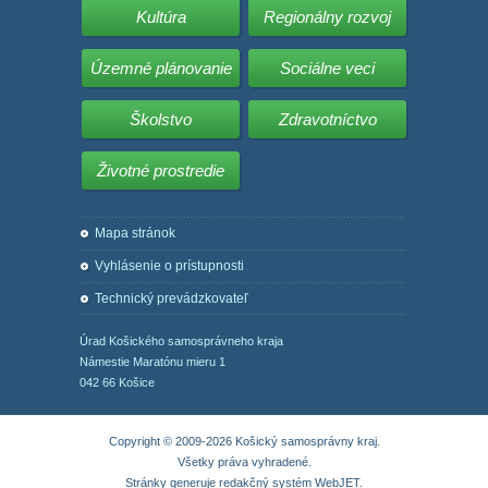
Kultúra
Regionálny rozvoj
Územné plánovanie
Sociálne veci
Školstvo
Zdravotníctvo
Životné prostredie
Mapa stránok
Vyhlásenie o prístupnosti
Technický prevádzkovateľ
Úrad Košického samosprávneho kraja
Námestie Maratónu mieru 1
042 66 Košice
Copyright © 2009-2026 Košický samosprávny kraj.
Všetky práva vyhradené.
Stránky generuje
redakčný systém WebJET
.