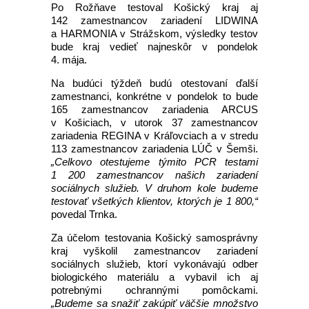
Po Rožňave testoval Košický kraj aj
142 zamestnancov zariadení LIDWINA
a HARMONIA v Strážskom, výsledky testov
bude kraj vedieť najneskôr v pondelok
4. mája.
Na budúci týždeň budú otestovaní ďalší
zamestnanci, konkrétne v pondelok to bude
165 zamestnancov zariadenia ARCUS
v Košiciach, v utorok 37 zamestnancov
zariadenia REGINA v Kráľovciach a v stredu
113 zamestnancov zariadenia LÚČ v Šemši.
„Celkovo otestujeme týmito PCR testami
1 200 zamestnancov našich zariadení
sociálnych služieb. V druhom kole budeme
testovať všetkých klientov, ktorých je 1 800,“
povedal Trnka.
Za účelom testovania Košický samosprávny
kraj vyškolil zamestnancov zariadení
sociálnych služieb, ktorí vykonávajú odber
biologického materiálu a vybavil ich aj
potrebnými ochrannými pomôckami.
„Budeme sa snažiť zakúpiť väčšie množstvo