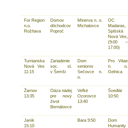
For Region
Domov
Minerva n. o.
OC
n.o.
dôchodcov
Michalovce
Madaras,
Rožňava
Poproč
Spišská
Nová Ves,
(9:00 –
17:00)
Turnianska
Zariadenie
Dom
Pro Vitae
Nová Ves
soc. sl.
seniorov
n. o.
11:15
v Šemši
Sečovce n.
Gelnica
o.
Žarnov
Oáza nádej
Veľké
Švedlár
13:35
pre nový
Ozorovce
10:50
život
13:40
Bernátovce
Janík
Bara 9:50
Dom
15:10
Humanity