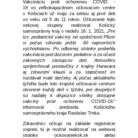
Vakcináciu proti ochorenou COVID -
19 vo veľkokapacitnom očkovacom centre
v Košiciach už majú za sebou aj prvé deti
vo veku od 5 do 11 rokov. Očkovanie tejto
vekovej skupiny realizoval Košický
samosprávny kraj v nedeľu 16. 1. 2021.
„Pre
tzv. pediatrické vakcíny od spoločnosti Pfizer
si počas víkendu prišlo 60 najmenších
východniarov. Po odbornej stránke prebehla
vakcinácia pod dozorom pediatrov a za účasti
zákonných zástupcov detí. Atmosféru
spríjemňovali postavičky z krajiny Haravara
aj zdravotní klauni a za statočnosť im
rozdávali malé darčeky. Aj počas aktuálneho
týždňa bude toto krajské očkovacie centrum
otvorené každý deň v týždni, pre dospelých
sú naďalej k dispozícii všetky dostupné
vakcíny proti ochoreniu COVID-19,“
informoval predseda Košického
samosprávneho kraja Rastislav Trnka.
Zdravotníci očkujú na základe registrácie
vopred, tú je možné realizovať na webovej
stránke ockovanieksk.sk alebo