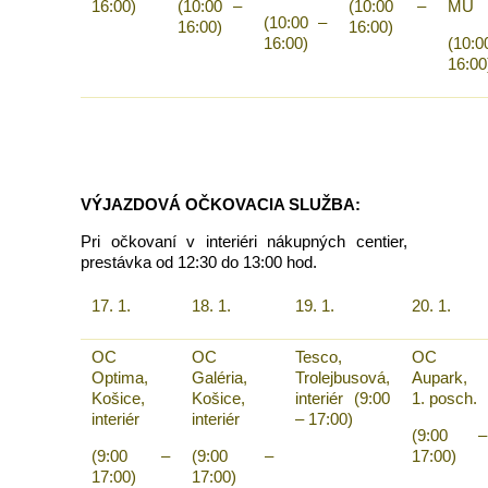
16:00)
(10:00 –
(10:00 –
MÚ
(10:00 –
16:00)
16:00)
16:00)
(10:0
16:00
VÝJAZDOVÁ OČKOVACIA SLUŽBA:
Pri očkovaní v interiéri nákupných centier,
prestávka od 12:30 do 13:00 hod.
17. 1.
18. 1.
19. 1.
20. 1.
OC
OC
Tesco,
OC
Optima,
Galéria,
Trolejbusová,
Aupark,
Košice,
Košice,
interiér (9:00
1. posch.
interiér
interiér
– 17:00)
(9:00 –
(9:00 –
(9:00 –
17:00)
17:00)
17:00)