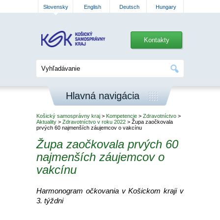
Slovensky
English
Deutsch
Hungary
Kontakty
Hlavná navigácia
Košický samosprávny kraj
>
Kompetencie
>
Zdravotníctvo
>
Aktuality
>
Zdravotníctvo v roku 2022
> Župa zaočkovala
prvých 60 najmenších záujemcov o vakcínu
Župa zaočkovala prvých 60
najmenších záujemcov o
vakcínu
Harmonogram očkovania v Košickom kraji v
3. týždni