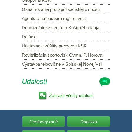
Geoportál KSK
Oznamovanie protispoločenskej činnosti
Agentúra na podporu reg. rozvoja
Dobrovoľnícke centrum Košického kraja
Dotácie
Udeľovanie záštity predsedu KSK
Revitalizácia športovísk Gymn. P. Horova
Výstavba telocvične v Spišskej Novej Vsi
Udalosti
Zobraziť všetky udalosti
Cestovný ruch
Doprava