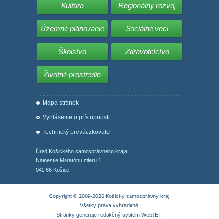
Kultúra
Regionálny rozvoj
Územné plánovanie
Sociálne veci
Školstvo
Zdravotníctvo
Životné prostredie
Mapa stránok
Vyhlásenie o prístupnosti
Technický prevádzkovateľ
Úrad Košického samosprávneho kraja
Námestie Maratónu mieru 1
042 66 Košice
Copyright © 2009-2026 Košický samosprávny kraj.
Všetky práva vyhradené.
Stránky generuje
redakčný systém WebJET
.