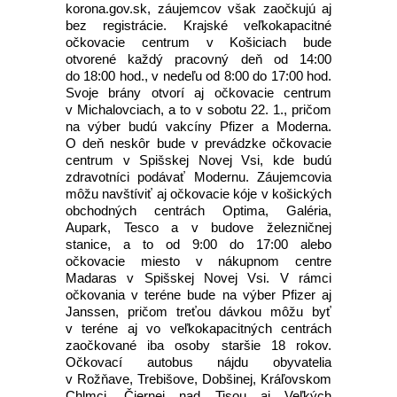
korona.gov.sk, záujemcov však zaočkujú aj
bez registrácie. Krajské veľkokapacitné
očkovacie centrum v Košiciach bude
otvorené každý pracovný deň od 14:00
do 18:00 hod., v nedeľu od 8:00 do 17:00 hod.
Svoje brány otvorí aj očkovacie centrum
v Michalovciach, a to v sobotu 22. 1., pričom
na výber budú vakcíny Pfizer a Moderna.
O deň neskôr bude v prevádzke očkovacie
centrum v Spišskej Novej Vsi, kde budú
zdravotníci podávať Modernu. Záujemcovia
môžu navštíviť aj očkovacie kóje v košických
obchodných centrách Optima, Galéria,
Aupark, Tesco a v budove železničnej
stanice, a to od 9:00 do 17:00 alebo
očkovacie miesto v nákupnom centre
Madaras v Spišskej Novej Vsi. V rámci
očkovania v teréne bude na výber Pfizer aj
Janssen, pričom treťou dávkou môžu byť
v teréne aj vo veľkokapacitných centrách
zaočkované iba osoby staršie 18 rokov.
Očkovací autobus nájdu obyvatelia
v Rožňave, Trebišove, Dobšinej, Kráľovskom
Chlmci, Čiernej nad Tisou aj Veľkých