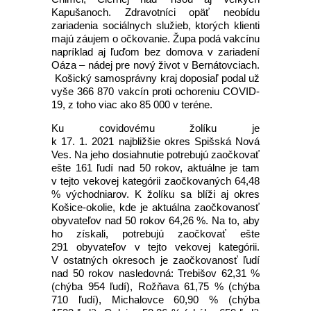
Kapušanoch. Zdravotníci opäť neobídu
zariadenia sociálnych služieb, ktorých klienti
majú záujem o očkovanie. Župa podá vakcínu
napríklad aj ľuďom bez domova v zariadení
Oáza – nádej pre nový život v Bernátovciach.
Košický samosprávny kraj doposiaľ podal už
vyše 366 870 vakcín proti ochoreniu COVID-
19, z toho viac ako 85 000 v teréne.
Ku covidovému žolíku je
k 17. 1. 2021 najbližšie okres Spišská Nová
Ves. Na jeho dosiahnutie potrebujú zaočkovať
ešte 161 ľudí nad 50 rokov, aktuálne je tam
v tejto vekovej kategórii zaočkovaných 64,48
% východniarov. K žolíku sa blíži aj okres
Košice-okolie, kde je aktuálna zaočkovanosť
obyvateľov nad 50 rokov 64,26 %. Na to, aby
ho získali, potrebujú zaočkovať ešte
291 obyvateľov v tejto vekovej kategórii.
V ostatných okresoch je zaočkovanosť ľudí
nad 50 rokov nasledovná: Trebišov 62,31 %
(chýba 954 ľudí), Rožňava 61,75 % (chýba
710 ľudí), Michalovce 60,90 % (chýba