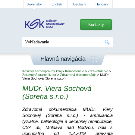
Slovensky
English
Deutsch
Hungary
Kontakty
Hlavná navigácia
Košický samosprávny kraj
>
Kompetencie
>
Zdravotníctvo
>
Zdravotná starostlivosť
>
Zdravotná dokumentácia
> MUDr.
Viera Sochová (Soreha s.r.o.)
MUDr. Viera Sochová
(Soreha s.r.o.)
Zdravotná dokumentácia MUDr. Viery
Sochovej (Soreha s.r.o.) - ambulancia
fyziatrie, balneológie a liečebnej rehabilitácie,
ČSA 35, Moldava nad Bodvou, bola s
účinnosťou od 1.2.2019 prevzatá