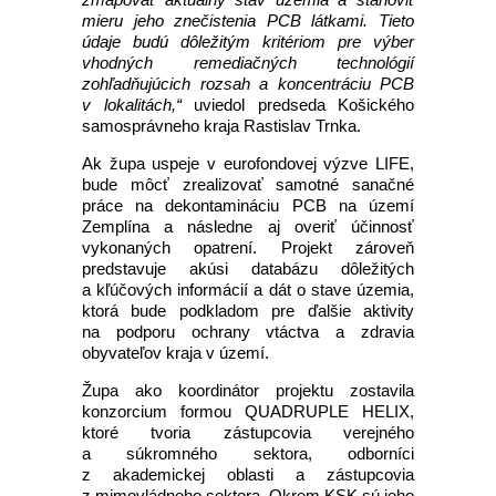
mieru jeho znečistenia PCB látkami. Tieto
údaje budú dôležitým kritériom pre výber
vhodných remediačných technológií
zohľadňujúcich rozsah a koncentráciu PCB
v lokalitách,“
uviedol predseda Košického
samosprávneho kraja Rastislav Trnka.
Ak župa uspeje v eurofondovej výzve LIFE,
bude môcť zrealizovať samotné sanačné
práce na dekontamináciu PCB na území
Zemplína a následne aj overiť účinnosť
vykonaných opatrení. Projekt zároveň
predstavuje akúsi databázu dôležitých
a kľúčových informácií a dát o stave územia,
ktorá bude podkladom pre ďalšie aktivity
na podporu ochrany vtáctva a zdravia
obyvateľov kraja v území.
Župa ako koordinátor projektu zostavila
konzorcium formou QUADRUPLE HELIX,
ktoré tvoria zástupcovia verejného
a súkromného sektora, odborníci
z akademickej oblasti a zástupcovia
z mimovládneho sektora. Okrem KSK sú jeho