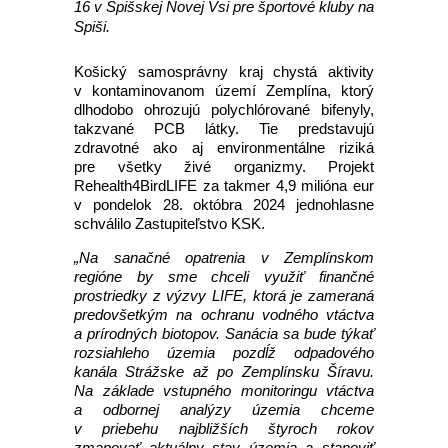
16 v Spišskej Novej Vsi pre športové kluby na
Spiši.
Košický samosprávny kraj chystá aktivity
v kontaminovanom území Zemplína, ktorý
dlhodobo ohrozujú polychlórované bifenyly,
takzvané PCB látky. Tie predstavujú
zdravotné ako aj environmentálne riziká
pre všetky živé organizmy. Projekt
Rehealth4BirdLIFE za takmer 4,9 milióna eur
v pondelok 28. októbra 2024 jednohlasne
schválilo Zastupiteľstvo KSK.
„Na sanačné opatrenia v Zemplínskom
regióne by sme chceli využiť finančné
prostriedky z výzvy LIFE, ktorá je zameraná
predovšetkým na ochranu vodného vtáctva
a prírodných biotopov. Sanácia sa bude týkať
rozsiahleho územia pozdĺž odpadového
kanála Strážske až po Zemplínsku Šíravu.
Na základe vstupného monitoringu vtáctva
a odbornej analýzy územia chceme
v priebehu najbližších štyroch rokov
zmapovať aktuálny stav územia a stanoviť