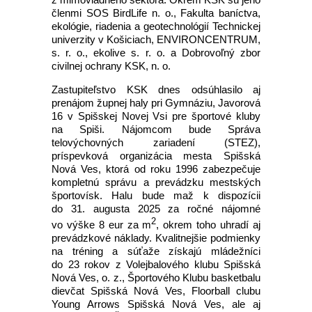
členmi SOS BirdLife n. o., Fakulta baníctva,
ekológie, riadenia a geotechnológií Technickej
univerzity v Košiciach, ENVIRONCENTRUM,
s. r. o., ekolive s. r. o. a Dobrovoľný zbor
civilnej ochrany KSK, n. o.
Zastupiteľstvo KSK dnes odsúhlasilo aj
prenájom župnej haly pri Gymnáziu, Javorová
16 v Spišskej Novej Vsi pre športové kluby
na Spiši. Nájomcom bude Správa
telovýchovných zariadení (STEZ),
príspevková organizácia mesta Spišská
Nová Ves, ktorá od roku 1996 zabezpečuje
kompletnú správu a prevádzku mestských
športovísk. Halu bude maž k dispozícii
do 31. augusta 2025 za ročné nájomné
2
vo výške 8 eur za m
, okrem toho uhradí aj
prevádzkové náklady. Kvalitnejšie podmienky
na tréning a súťaže získajú mládežníci
do 23 rokov z Volejbalového klubu Spišská
Nová Ves, o. z., Športového Klubu basketbalu
dievčat Spišská Nová Ves, Floorball clubu
Young Arrows Spišská Nová Ves, ale aj