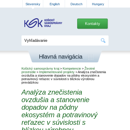
Slovensky
English
Deutsch
Hungary
Kontakty
Hlavná navigácia
Košický samosprávny kraj
>
Kompetencie
>
Životné
prostredie
>
Implementované projekty
> Analýza znečistenia
ovzdušia a stanovenie dopadov na pôdny ekosystém a
potravinový reťazec v súvislosti s blízkou výrobnou
prevádzkou
Analýza znečistenia
ovzdušia a stanovenie
dopadov na pôdny
ekosystém a potravinový
reťazec v súvislosti s
blízkou výrobnou