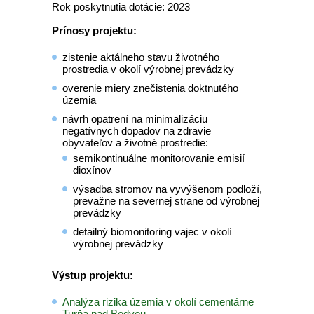
Rok poskytnutia dotácie: 2023
Prínosy projektu:
zistenie aktálneho stavu životného
prostredia v okolí výrobnej prevádzky
overenie miery znečistenia doktnutého
územia
návrh opatrení na minimalizáciu
negatívnych dopadov na zdravie
obyvateľov a životné prostredie:
semikontinuálne monitorovanie emisií
dioxínov
výsadba stromov na vyvýšenom podloží,
prevažne na severnej strane od výrobnej
prevádzky
detailný biomonitoring vajec v okolí
výrobnej prevádzky
Výstup projektu:
Analýza rizika územia v okolí cementárne
Turňa nad Bodvou