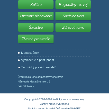
Kultúra
Regionálny rozvoj
Územné plánovanie
Sociálne veci
Školstvo
Zdravotníctvo
Životné prostredie
Mapa stránok
Vyhlásenie o prístupnosti
Technický prevádzkovateľ
Úrad Košického samosprávneho kraja
Námestie Maratónu mieru 1
042 66 Košice
Copyright © 2009-2026 Košický samosprávny kraj.
Všetky práva vyhradené.
Stránky generuje
redakčný systém WebJET
.