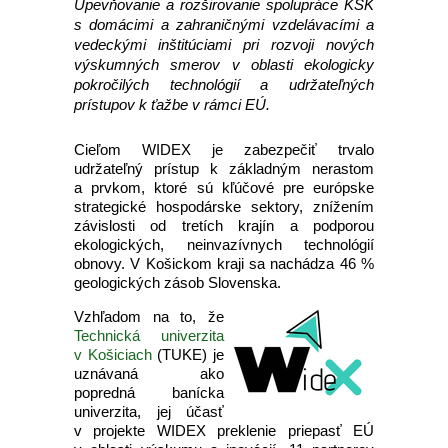
Upevňovanie a rozširovanie spolupráce KSK
s domácimi a zahraničnými vzdelávacími a
vedeckými inštitúciami pri rozvoji nových
výskumných smerov v oblasti ekologicky
pokročilých technológií a udržateľných
prístupov k ťažbe v rámci EÚ.
Cieľom WIDEX je zabezpečiť trvalo
udržateľný prístup k základným nerastom
a prvkom, ktoré sú kľúčové pre európske
strategické hospodárske sektory, znížením
závislosti od tretích krajín a podporou
ekologických, neinvazívnych technológií
obnovy. V Košickom kraji sa nachádza 46 %
geologických zásob Slovenska.
Vzhľadom na to, že
Technická univerzita
v Košiciach
(TUKE) je
uznávaná ako
popredná banícka
univerzita, jej účasť
v projekte WIDEX preklenie priepasť EÚ