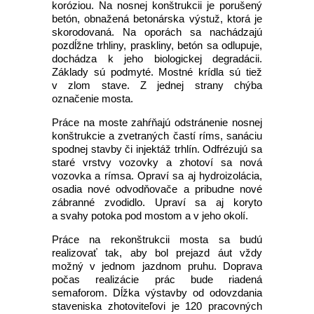
koróziou. Na nosnej konštrukcii je porušený
betón, obnažená betonárska výstuž, ktorá je
skorodovaná. Na oporách sa nachádzajú
pozdĺžne trhliny, praskliny, betón sa odlupuje,
dochádza k jeho biologickej degradácii.
Základy sú podmyté. Mostné krídla sú tiež
v zlom stave. Z jednej strany chýba
označenie mosta.
Práce na moste zahŕňajú odstránenie nosnej
konštrukcie a zvetraných častí ríms, sanáciu
spodnej stavby či injektáž trhlín. Odfrézujú sa
staré vrstvy vozovky a zhotoví sa nová
vozovka a rímsa. Opraví sa aj hydroizolácia,
osadia nové odvodňovače a pribudne nové
zábranné zvodidlo. Upraví sa aj koryto
a svahy potoka pod mostom a v jeho okolí.
Práce na rekonštrukcii mosta sa budú
realizovať tak, aby bol prejazd áut vždy
možný v jednom jazdnom pruhu. Doprava
počas realizácie prác bude riadená
semaforom. Dĺžka výstavby od odovzdania
staveniska zhotoviteľovi je 120 pracovných