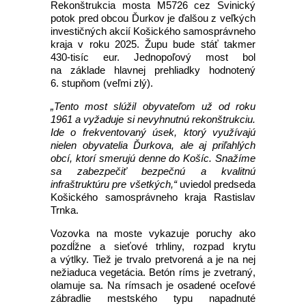
Rekonštrukcia mosta M5726 cez Svinický
potok pred obcou Ďurkov je ďalšou z veľkých
investičných akcií Košického samosprávneho
kraja v roku 2025. Župu bude stáť takmer
430-tisíc eur. Jednopoľový most bol
na základe hlavnej prehliadky hodnotený
6. stupňom (veľmi zlý).
„Tento most slúžil obyvateľom už od roku
1961 a vyžaduje si nevyhnutnú rekonštrukciu.
Ide o frekventovaný úsek, ktorý využívajú
nielen obyvatelia Ďurkova, ale aj priľahlých
obcí, ktorí smerujú denne do Košíc. Snažíme
sa zabezpečiť bezpečnú a kvalitnú
infraštruktúru pre všetkých,“
uviedol predseda
Košického samosprávneho kraja Rastislav
Trnka.
Vozovka na moste vykazuje poruchy ako
pozdĺžne a sieťové trhliny, rozpad krytu
a výtlky. Tiež je trvalo pretvorená a je na nej
nežiaduca vegetácia. Betón ríms je zvetraný,
olamuje sa. Na rímsach je osadené oceľové
zábradlie mestského typu napadnuté