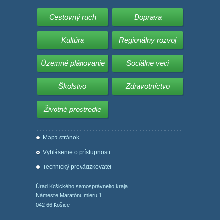
Cestovný ruch
Doprava
Kultúra
Regionálny rozvoj
Územné plánovanie
Sociálne veci
Školstvo
Zdravotníctvo
Životné prostredie
Mapa stránok
Vyhlásenie o prístupnosti
Technický prevádzkovateľ
Úrad Košického samosprávneho kraja
Námestie Maratónu mieru 1
042 66 Košice