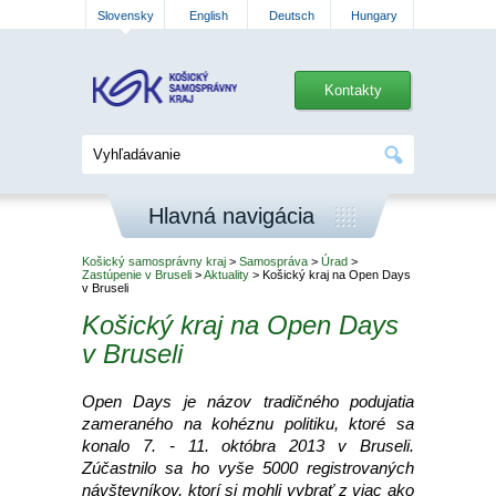
Slovensky
English
Deutsch
Hungary
Kontakty
Hlavná navigácia
Košický samosprávny kraj
>
Samospráva
>
Úrad
>
Zastúpenie v Bruseli
>
Aktuality
> Košický kraj na Open Days
v Bruseli
Košický kraj na Open Days
v Bruseli
Open Days je názov tradičného podujatia
zameraného na kohéznu politiku, ktoré sa
konalo 7. - 11. októbra 2013 v Bruseli.
Zúčastnilo sa ho vyše 5000 registrovaných
návštevníkov, ktorí si mohli vybrať z viac ako