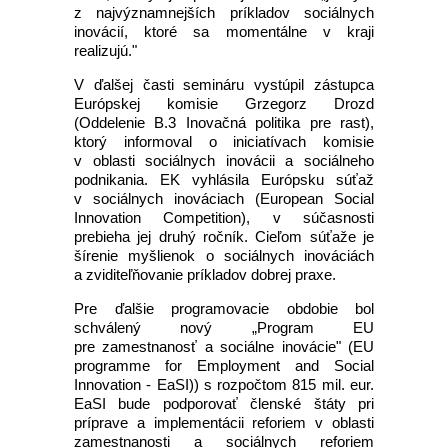
z najvýznamnejších príkladov sociálnych
inovácií, ktoré sa momentálne v kraji
realizujú."
V ďalšej časti semináru vystúpil zástupca
Európskej komisie Grzegorz Drozd
(Oddelenie B.3 Inovačná politika pre rast),
ktorý informoval o iniciatívach komisie
v oblasti sociálnych inovácii a sociálneho
podnikania. EK vyhlásila Európsku súťaž
v sociálnych inováciach (European Social
Innovation Competition), v súčasnosti
prebieha jej druhý ročník. Cieľom súťaže je
šírenie myšlienok o sociálnych inováciách
a zviditeľňovanie príkladov dobrej praxe.
Pre ďalšie programovacie obdobie bol
schválený nový „Program EU
pre zamestnanosť a sociálne inovácie" (EU
programme for Employment and Social
Innovation - EaSI)) s rozpočtom 815 mil. eur.
EaSI bude podporovať členské štáty pri
príprave a implementácii reforiem v oblasti
zamestnanosti a sociálnych reforiem