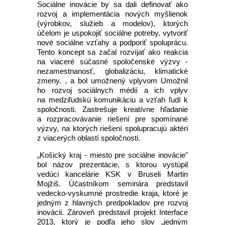
Sociálne inovácie by sa dali definovať ako
rozvoj a implementácia nových myšlienok
(výrobkov, služieb a modelov), ktorých
účelom je uspokojiť sociálne potreby, vytvoriť
nové sociálne vzťahy a podporiť spoluprácu.
Tento koncept sa začal rozvíjať ako reakcia
na viaceré súčasné spoločenské výzvy -
nezamestnanosť, globalizáciu, klimatické
zmeny. , a bol umožnený vplyvom Umožnil
ho rozvoj sociálnych médií a ich vplyv
na medziľudskú komunikáciu a vzťah ľudí k
spoločnosti. Zastrešuje kreatívne hľadanie
a rozpracovávanie riešení pre spomínané
výzvy, na ktorých riešení spolupracujú aktéri
z viacerých oblastí spoločnosti.
„Košický kraj - miesto pre sociálne inovácie"
bol názov prezentácie, s ktorou vystúpil
vedúci kancelárie KSK v Bruseli Martin
Mojžiš. Účastníkom seminára predstavil
vedecko-vyskumné prostredie kraja, ktoré je
jedným z hlavných predpokladov pre rozvoj
inovácii. Zároveň predstavil projekt Interface
2013, ktorý je podľa jeho slov „jedným