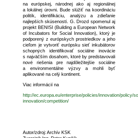
na európskej, národnej ako aj regionálnej
a lokálnej úrovni. Bude slúžiť na koordináciu
politík, identifikáciu, analýzu a zdieľanie
najlepších skúseností. G. Drozd spomenul aj
projekt BENISI (Building a European Network
of Incubators for Social Innovation), ktorý je
podporený z európskych prostriedkov a jeho
cieľom je vytvoriť európsku sieť inkubátorov
schopných identifikovať sociálne inovácie
s najväčším dosahom, ktoré by predstavovali
nové riešenia pre najdôležitejšie sociálne
a environmentálne výzvy a mohli byť
aplikované na celý kontinent.
Viac informácií na
http://ec.europa.eu/enterprise/policies/innovation/policy/so
innovation/competition/
Autor/zdroj: Archív KSK