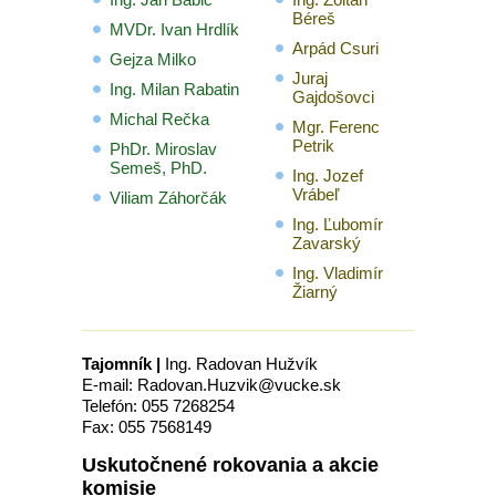
Béreš
MVDr. Ivan Hrdlík
Arpád Csuri
Gejza Milko
Juraj
Ing. Milan Rabatin
Gajdošovci
Michal Rečka
Mgr. Ferenc
Petrik
PhDr. Miroslav
Semeš, PhD.
Ing. Jozef
Vrábeľ
Viliam Záhorčák
Ing. Ľubomír
Zavarský
Ing. Vladimír
Žiarný
Tajomník
|
Ing. Radovan Hužvík
E-mail: Radovan.Huzvik@vucke.sk
Telefón: 055 7268254
Fax: 055 7568149
Uskutočnené rokovania a akcie
komisie