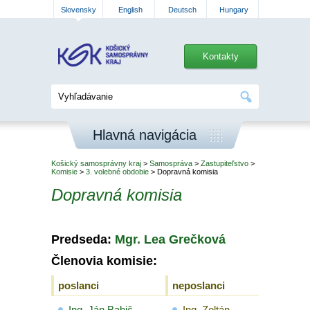
Slovensky
English
Deutsch
Hungary
Kontakty
Hlavná navigácia
Košický samosprávny kraj
>
Samospráva
>
Zastupiteľstvo
>
Komisie
>
3. volebné obdobie
> Dopravná komisia
Dopravná komisia
Predseda:
Mgr. Lea Grečková
Členovia komisie:
poslanci
neposlanci
Ing. Ján Babič
Ing. Zoltán