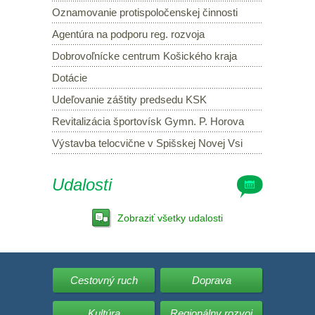
Oznamovanie protispoločenskej činnosti
Agentúra na podporu reg. rozvoja
Dobrovoľnícke centrum Košického kraja
Dotácie
Udeľovanie záštity predsedu KSK
Revitalizácia športovísk Gymn. P. Horova
Výstavba telocvične v Spišskej Novej Vsi
Udalosti
Zobraziť všetky udalosti
Cestovný ruch
Doprava
Kultúra
Regionálny rozvoj