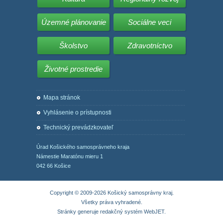
Územné plánovanie
Sociálne veci
Školstvo
Zdravotníctvo
Životné prostredie
Mapa stránok
Vyhlásenie o prístupnosti
Technický prevádzkovateľ
Úrad Košického samosprávneho kraja
Námestie Maratónu mieru 1
042 66 Košice
Copyright © 2009-2026 Košický samosprávny kraj.
Všetky práva vyhradené.
Stránky generuje
redakčný systém WebJET
.