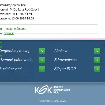
tor/zdroj: Archív KSK
verejnil: PhDr. Jana Rečičárová
ytvorené: 30.11.2022 17:11
pravené: 13.06.2025 14:59
Poslať známemu
Vytlačiť
Regionálny rozvoj
Školstvo
Územné plánovanie
Zdravotníctvo
Sociálne veci
SO pre IROP
Copyright © 2009-2025