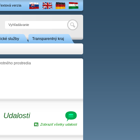
Textová verzia
Hľadať
nické služby
Transparentný kraj
otného prostredia
Udalosti
Zobraziť všetky udalosti