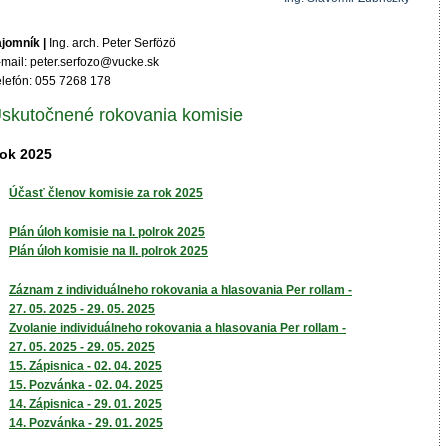
ajomník |
Ing. arch. Peter Serfözö
-mail: peter.serfozo@vucke.sk
elefón: 055 7268 178
skutočnené rokovania komisie
ok 2025
Účasť členov komisie za rok 2025
Plán úloh komisie na I. polrok 2025
Plán úloh komisie na II. polrok 2025
Záznam z individuálneho rokovania a hlasovania Per rollam -
27. 05. 2025 - 29. 05. 2025
Zvolanie individuálneho rokovania a hlasovania Per rollam -
27. 05. 2025 - 29. 05. 2025
15. Zápisnica - 02. 04. 2025
15. Pozvánka - 02. 04. 2025
14. Zápisnica - 29. 01. 2025
14. Pozvánka - 29. 01. 2025