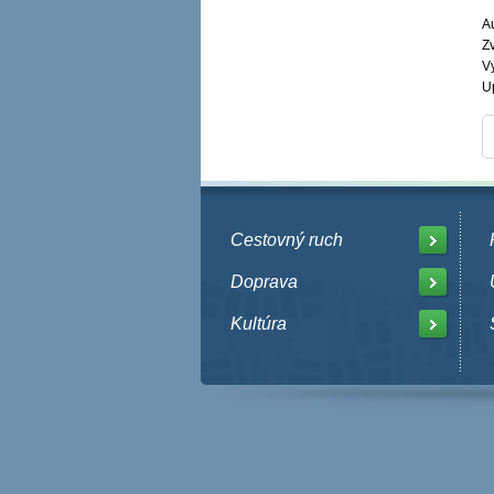
Au
Z
V
U
Cestovný ruch
Doprava
Kultúra