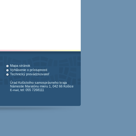
Mapa stránok
Vyhlásenie o prístupnosti
Technický prevádzkovateľ
Úrad Košického samosprávneho kraja
Námestie Maratónu mieru 1, 042 66 Košice
, tel: 055 7268111
E-mail