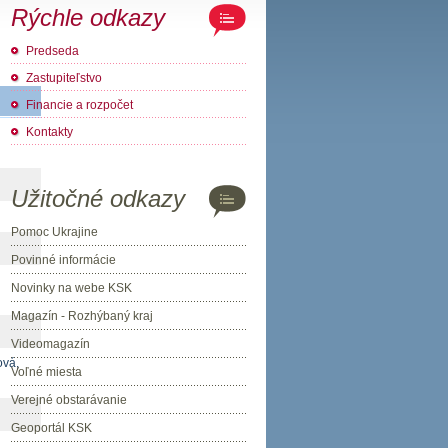
Rýchle odkazy
Predseda
Zastupiteľstvo
Financie a rozpočet
Kontakty
Užitočné odkazy
Pomoc Ukrajine
Povinné informácie
Novinky na webe KSK
Magazín - Rozhýbaný kraj
Videomagazín
ová,
Voľné miesta
Verejné obstarávanie
Geoportál KSK