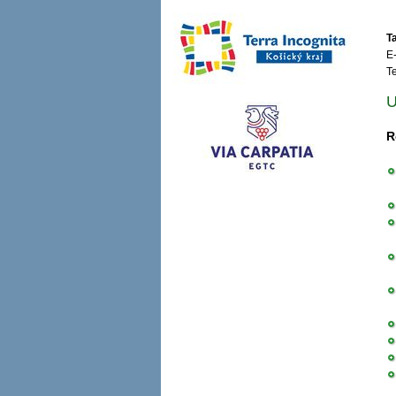
T
E
T
U
R