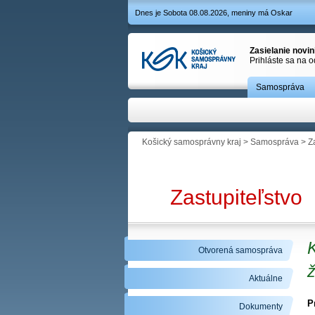
Dnes je Sobota 08.08.2026, meniny má Oskar
Zasielanie novi
Prihláste sa na 
Samospráva
Košický samosprávny kraj
>
Samospráva
>
Z
Zastupiteľstvo
Otvorená samospráva
ž
Aktuálne
P
Dokumenty