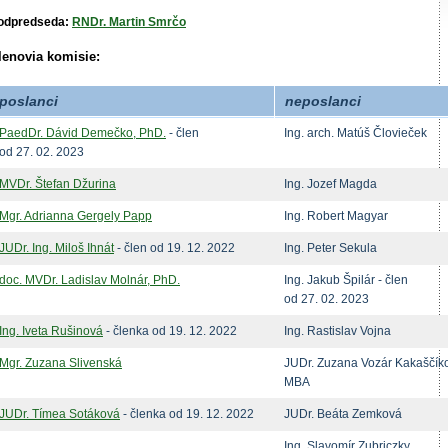
odpredseda:
RNDr. Martin Smrčo
lenovia komisie:
poslanci
neposlanci
PaedDr. Dávid Demečko, PhD.
- člen
Ing. arch. Matúš Človieček
od 27. 02. 2023
MVDr. Štefan Džurina
Ing. Jozef Magda
Mgr. Adrianna Gergely Papp
Ing. Robert Magyar
JUDr. Ing. Miloš Ihnát
- člen od 19. 12. 2022
Ing. Peter Sekula
doc. MVDr. Ladislav Molnár, PhD.
Ing. Jakub Špilár - člen
od 27. 02. 2023
Ing. Iveta Rušinová
- členka od 19. 12. 2022
Ing. Rastislav Vojna
Mgr. Zuzana Slivenská
JUDr. Zuzana Vozár Kakaščík
MBA
JUDr. Tímea Sotáková
- členka od 19. 12. 2022
JUDr. Beáta Zemková
Ing. Slavomír Zubriczky