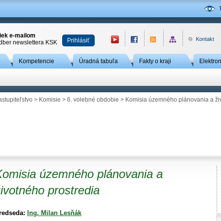
niek e-mailom
Kontakt
Prihlásiť
odber newslettera KSK
Kompetencie
Úradná tabuľa
Fakty o kraji
Elektro
astupiteľstvo
>
Komisie
>
6. volebné obdobie
> Komisia územného plánovania a živ
Komisia územného plánovania a
ivotného prostredia
redseda:
Ing. Milan Lesňák