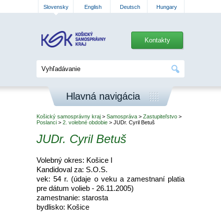
Slovensky
English
Deutsch
Hungary
Kontakty
Hlavná navigácia
Košický samosprávny kraj
>
Samospráva
>
Zastupiteľstvo
>
Poslanci
>
2. volebné obdobie
> JUDr. Cyril Betuš
JUDr. Cyril Betuš
Volebný okres: Košice I
Kandidoval za: S.O.S.
vek: 54 r. (údaje o veku a zamestnaní platia
pre dátum volieb - 26.11.2005)
zamestnanie: starosta
bydlisko: Košice