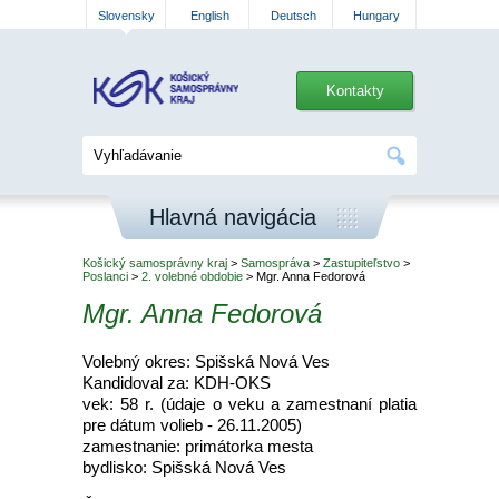
Slovensky
English
Deutsch
Hungary
Kontakty
Hlavná navigácia
Košický samosprávny kraj
>
Samospráva
>
Zastupiteľstvo
>
Poslanci
>
2. volebné obdobie
> Mgr. Anna Fedorová
Mgr. Anna Fedorová
Volebný okres: Spišská Nová Ves
Kandidoval za: KDH-OKS
vek: 58 r. (údaje o veku a zamestnaní platia
pre dátum volieb - 26.11.2005)
zamestnanie: primátorka mesta
bydlisko: Spišská Nová Ves