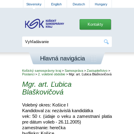
Slovensky
English
Deutsch
Hungary
Kontakty
Hlavná navigácia
Košický samosprávny kraj
>
Samospráva
>
Zastupiteľstvo
>
Poslanci
>
2. volebné obdobie
> Mgr. art. Ľubica Blaškovičová
Mgr. art. Ľubica
Blaškovičová
Volebný okres: Košice I
Kandidoval za: nezávislá kandidátka
vek: 50 r. (údaje o veku a zamestnaní platia
pre dátum volieb - 26.11.2005)
zamestnanie: herečka
bydlisko: Košice