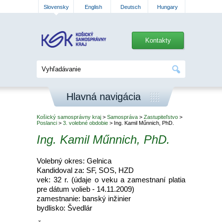
Slovensky
English
Deutsch
Hungary
Kontakty
Hlavná navigácia
Košický samosprávny kraj
>
Samospráva
>
Zastupiteľstvo
>
Poslanci
>
3. volebné obdobie
> Ing. Kamil Műnnich, PhD.
Ing. Kamil Műnnich, PhD.
Volebný okres: Gelnica
Kandidoval za: SF, SOS, HZD
vek: 32 r. (údaje o veku a zamestnaní platia
pre dátum volieb - 14.11.2009)
zamestnanie: banský inžinier
bydlisko: Švedlár