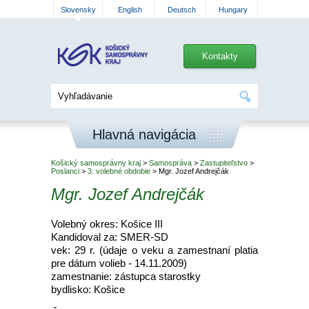
Slovensky
English
Deutsch
Hungary
Kontakty
Hlavná navigácia
Košický samosprávny kraj
>
Samospráva
>
Zastupiteľstvo
>
Poslanci
>
3. volebné obdobie
> Mgr. Jozef Andrejčák
Mgr. Jozef Andrejčák
Volebný okres: Košice III
Kandidoval za: SMER-SD
vek: 29 r. (údaje o veku a zamestnaní platia
pre dátum volieb - 14.11.2009)
zamestnanie: zástupca starostky
bydlisko: Košice