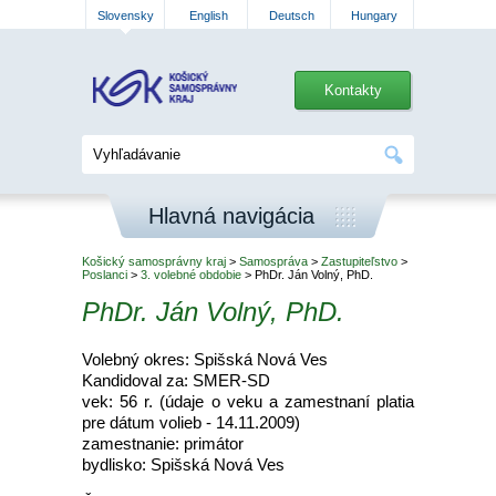
Slovensky
English
Deutsch
Hungary
Kontakty
Hlavná navigácia
Košický samosprávny kraj
>
Samospráva
>
Zastupiteľstvo
>
Poslanci
>
3. volebné obdobie
> PhDr. Ján Volný, PhD.
PhDr. Ján Volný, PhD.
Volebný okres: Spišská Nová Ves
Kandidoval za: SMER-SD
vek: 56 r. (údaje o veku a zamestnaní platia
pre dátum volieb - 14.11.2009)
zamestnanie: primátor
bydlisko: Spišská Nová Ves