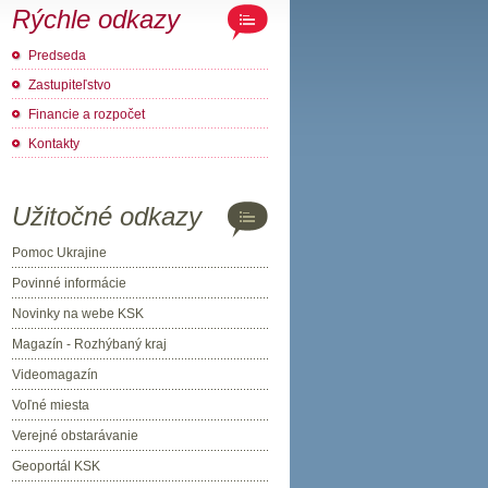
Rýchle odkazy
Predseda
Zastupiteľstvo
Financie a rozpočet
Kontakty
Užitočné odkazy
Pomoc Ukrajine
Povinné informácie
Novinky na webe KSK
Magazín - Rozhýbaný kraj
Videomagazín
Voľné miesta
Verejné obstarávanie
Geoportál KSK