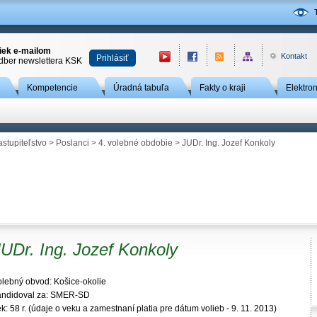
niek e-mailom
Kontakt
Prihlásiť
odber newslettera KSK
Kompetencie
Úradná tabuľa
Fakty o kraji
Elektro
astupiteľstvo
>
Poslanci
>
4. volebné obdobie
> JUDr. Ing. Jozef Konkoly
UDr. Ing. Jozef Konkoly
olebný obvod: Košice-okolie
andidoval za: SMER-SD
k: 58 r. (údaje o veku a zamestnaní platia pre dátum volieb - 9. 11. 2013)