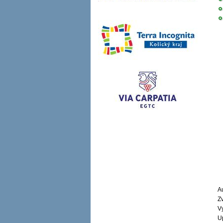
Au
Zv
V
U