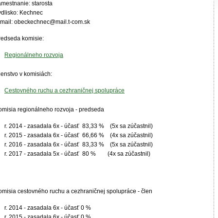
amestnanie: starosta
ydlisko: Kechnec
-mail: obeckechnec@mail.t-com.sk
redseda komisie:
Regionálneho rozvoja
lenstvo v komisiách:
Cestovného ruchu a cezhraničnej spolupráce
omisia regionálneho rozvoja - predseda
r. 2014 - zasadala 6x - účasť 83,33 % (5x sa zúčastnil)
r. 2015 - zasadala 6x - účasť 66,66 % (4x sa zúčastnil)
r. 2016 - zasadala 6x - účasť 83,33 % (5x sa zúčastnil)
r. 2017 - zasadala 5x - účasť 80 % (4x sa zúčastnil)
omisia cestovného ruchu a cezhraničnej spolupráce - člen
r. 2014 - zasadala 6x - účasť 0 %
r. 2015 - zasadala 6x - účasť 0 %