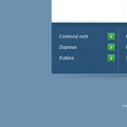
Cestovný ruch
Doprava
Kultúra
Koš