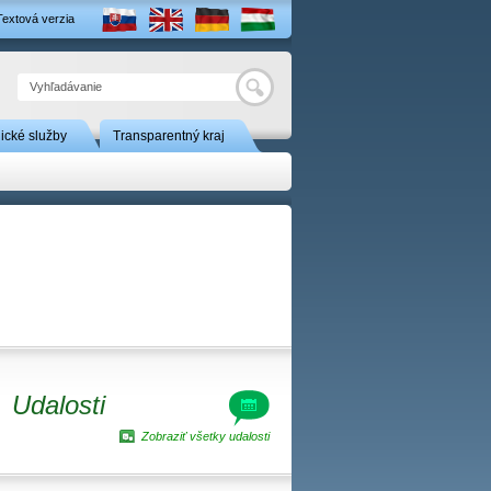
Textová verzia
Hľadať
nické služby
Transparentný kraj
Udalosti
Zobraziť všetky udalosti