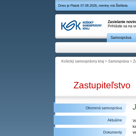
Dnes je Piatok 07.08.2026, meniny má Štefánia
Zasielanie novi
Prihláste sa na 
Samospráva
Košický samosprávny kraj
>
Samospráva
>
Z
Zastupiteľstvo
J
Otvorená samospráva
Aktuálne
V
k
Dokumenty
ve