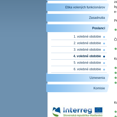
z
b
Etika volených funkcionárov
e
Zasadnutia
P
Poslanci
1. volebné obdobie
Č
2. volebné obdobie
3. volebné obdobie
4. volebné obdobie
K
5. volebné obdobie
6. volebné obdobie
Uznesenia
Komisie
K