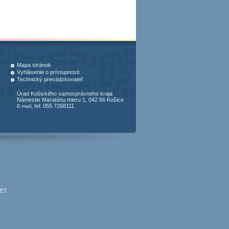
Mapa stránok
Vyhlásenie o prístupnosti
Technický prevádzkovateľ
Úrad Košického samosprávneho kraja
Námestie Maratónu mieru 1, 042 66 Košice
, tel: 055 7268111
E-mail
JET
.