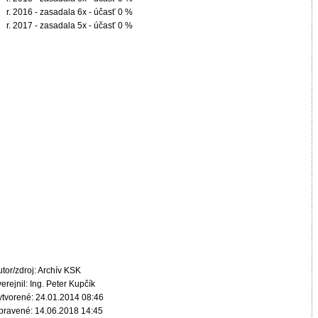
r. 2016 - zasadala 6x - účasť 0 %
r. 2017 - zasadala 5x - účasť 0 %
tor/zdroj: Archív KSK
erejnil: Ing. Peter Kupčík
ytvorené: 24.01.2014 08:46
pravené: 14.06.2018 14:45