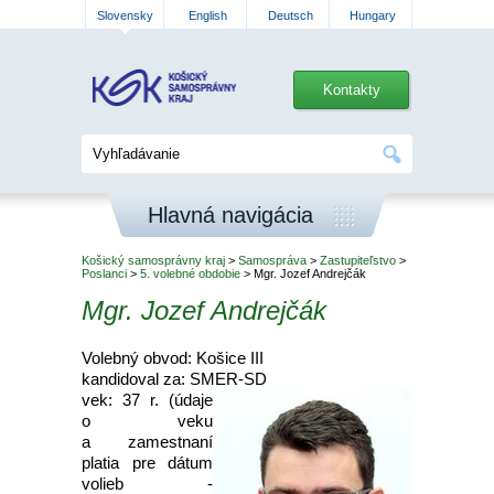
Slovensky
English
Deutsch
Hungary
Kontakty
Hlavná navigácia
Košický samosprávny kraj
>
Samospráva
>
Zastupiteľstvo
>
Poslanci
>
5. volebné obdobie
> Mgr. Jozef Andrejčák
Mgr. Jozef Andrejčák
Volebný obvod: Košice III
kandidoval za: SMER-SD
vek: 37 r. (údaje
o veku
a zamestnaní
platia pre dátum
volieb -