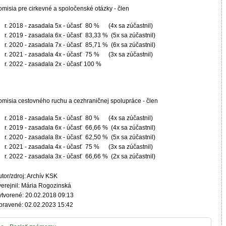
omisia pre cirkevné a spoločenské otázky - člen
r. 2018 - zasadala 5x - účasť 80 % (4x sa zúčastnil)
r. 2019 - zasadala 6x - účasť 83,33 % (5x sa zúčastnil)
r. 2020 - zasadala 7x - účasť 85,71 % (6x sa zúčastnil)
r. 2021 - zasadala 4x - účasť 75 % (3x sa zúčastnil)
r. 2022 - zasadala 2x - účasť 100 %
omisia cestovného ruchu a cezhraničnej spolupráce - člen
r. 2018 - zasadala 5x - účasť 80 % (4x sa zúčastnil)
r. 2019 - zasadala 6x - účasť 66,66 % (4x sa zúčastnil)
r. 2020 - zasadala 8x - účasť 62,50 % (5x sa zúčastnil)
r. 2021 - zasadala 4x - účasť 75 % (3x sa zúčastnil)
r. 2022 - zasadala 3x - účasť 66,66 % (2x sa zúčastnil)
tor/zdroj: Archív KSK
verejnil: Mária Rogozinská
ytvorené: 20.02.2018 09:13
pravené: 02.02.2023 15:42