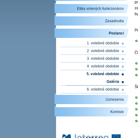
pr
z
Etika volených funkcionárov
by
Zasadnutia
P
Poslanci
1. volebné obdobie
2. volebné obdobie
Č
3. volebné obdobie
4. volebné obdobie
5. volebné obdobie
Galéria
Š
6. volebné obdobie
Uznesenia
Komisie