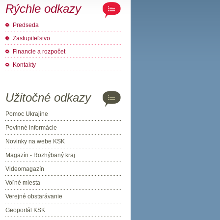
Rýchle odkazy
Predseda
Zastupiteľstvo
Financie a rozpočet
Kontakty
Užitočné odkazy
Pomoc Ukrajine
Povinné informácie
Novinky na webe KSK
Magazín - Rozhýbaný kraj
Videomagazín
Voľné miesta
Verejné obstarávanie
Geoportál KSK