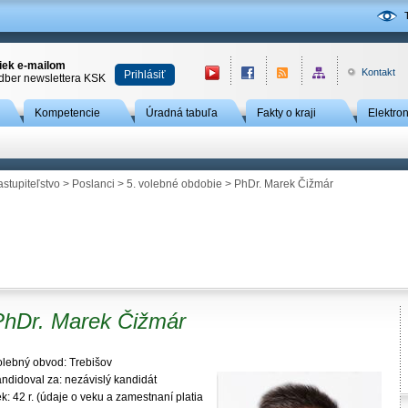
niek e-mailom
Kontakt
Prihlásiť
odber newslettera KSK
Kompetencie
Úradná tabuľa
Fakty o kraji
Elektro
astupiteľstvo
>
Poslanci
>
5. volebné obdobie
> PhDr. Marek Čižmár
PhDr. Marek Čižmár
olebný obvod: Trebišov
andidoval za: nezávislý kandidát
k: 42 r. (údaje o veku a zamestnaní platia