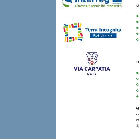
K
K
Au
Z
V
U