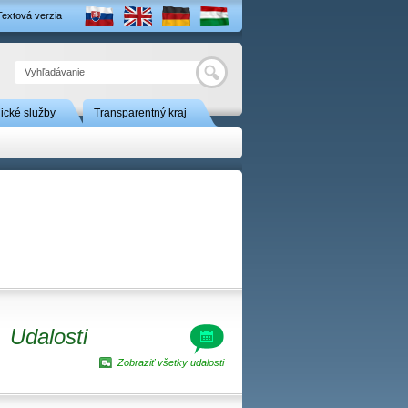
Textová verzia
Hľadať
nické služby
Transparentný kraj
Udalosti
Zobraziť všetky udalosti