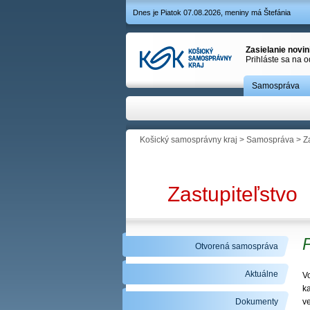
Dnes je Piatok 07.08.2026, meniny má Štefánia
Zasielanie novi
Prihláste sa na 
Samospráva
Košický samosprávny kraj
>
Samospráva
>
Z
Zastupiteľstvo
Otvorená samospráva
Aktuálne
V
k
Dokumenty
ve