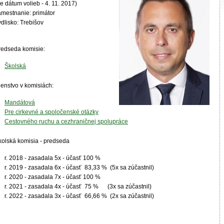
e dátum volieb - 4. 11. 2017)
amestnanie: primátor
dlisko: Trebišov
redseda komisie:
Školská
lenstvo v komisiách:
Mandátová
Pre cirkevné a spoločenské otázky
Cestovného ruchu a cezhraničnej spolupráce
kolská komisia - predseda
r. 2018 - zasadala 5x - účasť 100 %
r. 2019 - zasadala 6x - účasť 83,33 % (5x sa zúčastnil)
r. 2020 - zasadala 7x - účasť 100 %
r. 2021 - zasadala 4x - účasť 75 % (3x sa zúčastnil)
r. 2022 - zasadala 3x - účasť 66,66 % (2x sa zúčastnil)