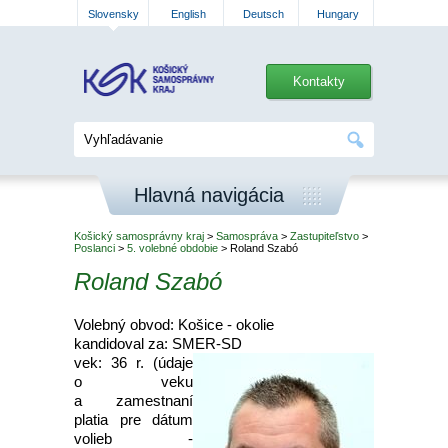
Slovensky
English
Deutsch
Hungary
Kontakty
Hlavná navigácia
Košický samosprávny kraj
>
Samospráva
>
Zastupiteľstvo
>
Poslanci
>
5. volebné obdobie
> Roland Szabó
Roland Szabó
Volebný obvod: Košice - okolie
kandidoval za: SMER-SD
vek: 36 r. (údaje
o veku
a zamestnaní
platia pre dátum
volieb -