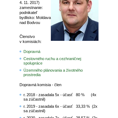
4. 11. 2017)
zamestnanie:
podnikateľ
bydlisko: Moldava
nad Bodvou
Členstvo
v komisiách:
Dopravná
Cestovného ruchu a cezhraničnej
spolupráce
Územného plánovania a životného
prostredia
Dopravná komisia - člen
r. 2018 - zasadala 5x - účasť 80 % (4x
sa zúčastnil)
r. 2019 - zasadala 6x - účasť 33,33 % (2x
sa zúčastnil)
r. 2020 - zasadala 7x - účasť 28,57 % (2x