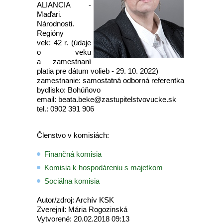
ALIANCIA -
Maďari.
Národnosti.
Regióny
vek: 42 r. (údaje
o veku
a zamestnaní
platia pre dátum volieb - 29. 10. 2022)
zamestnanie: samostatná odborná referentka
bydlisko: Bohúňovo
email: beata.beke@zastupitelstvovucke.sk
tel.: 0902 391 906
Členstvo v komisiách:
Finančná komisia
Komisia k hospodáreniu s majetkom
Sociálna komisia
Autor/zdroj: Archív KSK
Zverejnil: Mária Rogozinská
Vytvorené: 20.02.2018 09:13