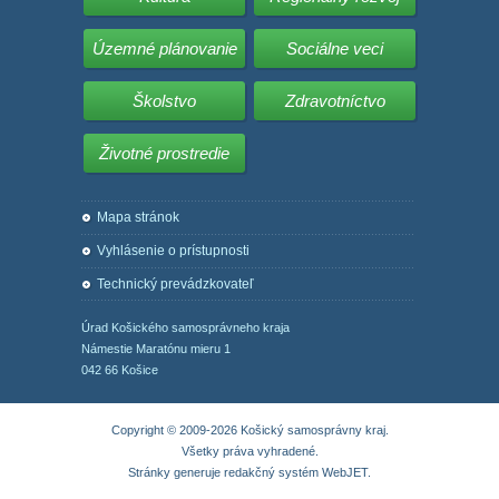
Územné plánovanie
Sociálne veci
Školstvo
Zdravotníctvo
Životné prostredie
Mapa stránok
Vyhlásenie o prístupnosti
Technický prevádzkovateľ
Úrad Košického samosprávneho kraja
Námestie Maratónu mieru 1
042 66 Košice
Copyright © 2009-2026 Košický samosprávny kraj.
Všetky práva vyhradené.
Stránky generuje
redakčný systém WebJET
.