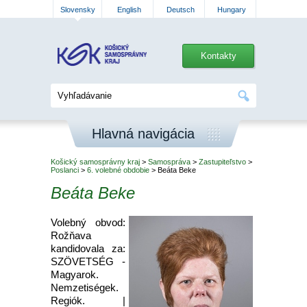
Slovensky
English
Deutsch
Hungary
Kontakty
Hlavná navigácia
Košický samosprávny kraj
>
Samospráva
>
Zastupiteľstvo
>
Poslanci
>
6. volebné obdobie
> Beáta Beke
Beáta Beke
Volebný obvod:
Rožňava
kandidovala za:
SZÖVETSÉG -
Magyarok.
Nemzetiségek.
Regiók. |