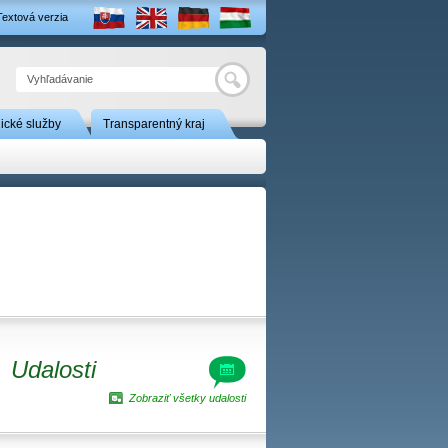
Textová verzia
Hľadať
nické služby
Transparentný kraj
Udalosti
Zobraziť všetky udalosti