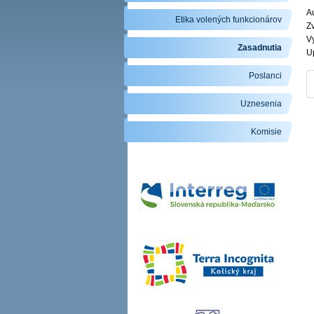
Au
Etika volených funkcionárov
Zv
V
Zasadnutia
U
Poslanci
Uznesenia
Komisie