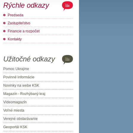
Rýchle odkazy
Predseda
Zastupiteľstvo
Financie a rozpočet
Kontakty
Užitočné odkazy
Pomoc Ukrajine
Povinné informácie
Novinky na webe KSK
Magazín - Rozhýbaný kraj
Videomagazín
Voľné miesta
Verejné obstarávanie
Geoportál KSK