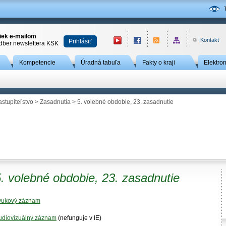
niek e-mailom
Kontakt
Prihlásiť
odber newslettera KSK
Kompetencie
Úradná tabuľa
Fakty o kraji
Elektro
astupiteľstvo
>
Zasadnutia
> 5. volebné obdobie, 23. zasadnutie
. volebné obdobie, 23. zasadnutie
vukový záznam
udiovizuálny záznam
(nefunguje v IE)