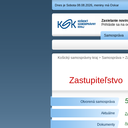
Dnes je Sobota 08.08.2026, meniny má Oskar
Zasielanie novi
Prihláste sa na 
Samospráva
Košický samosprávny kraj
>
Samospráva
>
Z
Zastupiteľstvo
5
Otvorená samospráva
Aktuálne
Z
A
Dokumenty