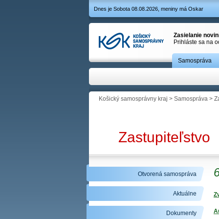
Dnes je Sobota 08.08.2026, meniny má Oskar
Zasielanie novi
Prihláste sa na 
Samospráva
Košický samosprávny kraj
>
Samospráva
>
Z
Zastupiteľstvo
6
Otvorená samospráva
Aktuálne
Z
A
Dokumenty