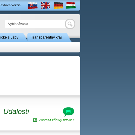
Textová verzia
Hľadať
nické služby
Transparentný kraj
Udalosti
Zobraziť všetky udalosti