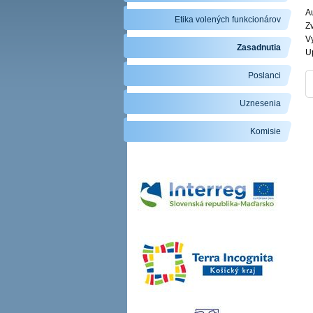
Au
Etika volených funkcionárov
Zv
V
Zasadnutia
U
Poslanci
Uznesenia
Komisie