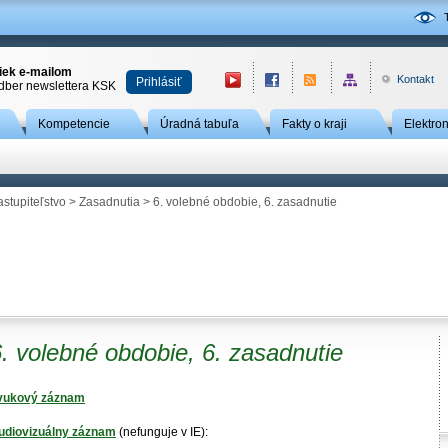
niek e-mailom
Kontakt
Prihlásiť
odber newslettera KSK
Kompetencie
Úradná tabuľa
Fakty o kraji
Elektro
astupiteľstvo
>
Zasadnutia
> 6. volebné obdobie, 6. zasadnutie
. volebné obdobie, 6. zasadnutie
vukový záznam
udiovizuálny záznam
(nefunguje v IE):