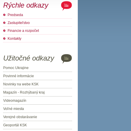
Rýchle odkazy
Predseda
Zastupiteľstvo
Financie a rozpočet
Kontakty
Užitočné odkazy
Pomoc Ukrajine
Povinné informácie
Novinky na webe KSK
Magazín - Rozhýbaný kraj
Videomagazín
Voľné miesta
Verejné obstarávanie
Geoportál KSK