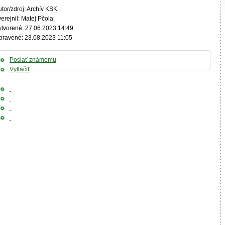
tor/zdroj: Archív KSK
erejnil: Matej Pčola
ytvorené: 27.06.2023 14:49
pravené: 23.08.2023 11:05
Poslať známemu
Vytlačiť