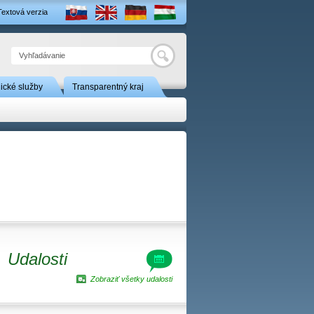
Textová verzia
Hľadať
nické služby
Transparentný kraj
Udalosti
Zobraziť všetky udalosti