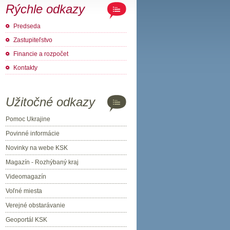
Rýchle odkazy
Predseda
Zastupiteľstvo
Financie a rozpočet
Kontakty
Užitočné odkazy
Pomoc Ukrajine
Povinné informácie
Novinky na webe KSK
Magazín - Rozhýbaný kraj
Videomagazín
Voľné miesta
Verejné obstarávanie
Geoportál KSK