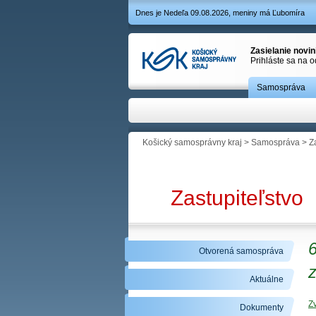
Dnes je Nedeľa 09.08.2026, meniny má Ľubomíra
Zasielanie novi
Prihláste sa na 
Samospráva
Košický samosprávny kraj
>
Samospráva
>
Z
Zastupiteľstvo
6
Otvorená samospráva
Aktuálne
Z
Dokumenty