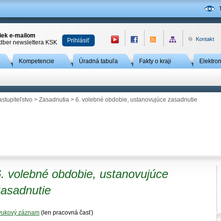
niek e-mailom
Kontakt
Prihlásiť
odber newslettera KSK
Kompetencie
Úradná tabuľa
Fakty o kraji
Elektro
astupiteľstvo
>
Zasadnutia
> 6. volebné obdobie, ustanovujúce zasadnutie
. volebné obdobie, ustanovujúce
zasadnutie
vukový záznam
(len pracovná časť)