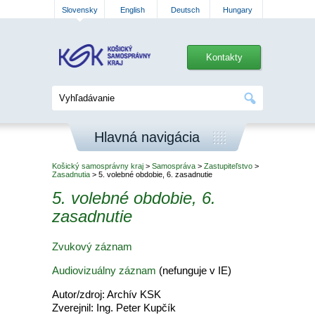
Slovensky
English
Deutsch
Hungary
Kontakty
Hlavná navigácia
Košický samosprávny kraj
>
Samospráva
>
Zastupiteľstvo
>
Zasadnutia
> 5. volebné obdobie, 6. zasadnutie
5. volebné obdobie, 6.
zasadnutie
Zvukový záznam
Audiovizuálny záznam
(nefunguje v IE)
Autor/zdroj: Archív KSK
Zverejnil: Ing. Peter Kupčík