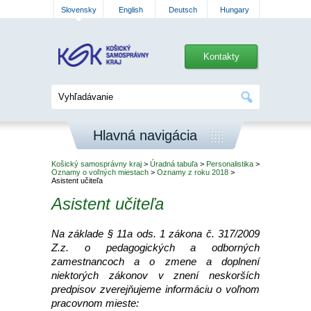
Slovensky
English
Deutsch
Hungary
Kontakty
Hlavná navigácia
Košický samosprávny kraj
>
Úradná tabuľa
>
Personalistika
>
Oznamy o voľných miestach
>
Oznamy z roku 2018
>
Asistent učiteľa
Asistent učiteľa
Na základe § 11a ods. 1 zákona č. 317/2009
Z.z. o pedagogických a odborných
zamestnancoch a o zmene a doplnení
niektorých zákonov v znení neskorších
predpisov zverejňujeme informáciu o voľnom
pracovnom mieste: