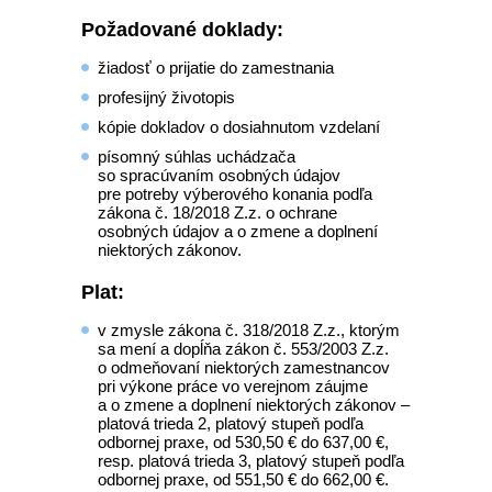
Požadované doklady:
žiadosť o prijatie do zamestnania
profesijný životopis
kópie dokladov o dosiahnutom vzdelaní
písomný súhlas uchádzača
so spracúvaním osobných údajov
pre potreby výberového konania podľa
zákona č. 18/2018 Z.z. o ochrane
osobných údajov a o zmene a doplnení
niektorých zákonov.
Plat:
v zmysle zákona č. 318/2018 Z.z., ktorým
sa mení a dopĺňa zákon č. 553/2003 Z.z.
o odmeňovaní niektorých zamestnancov
pri výkone práce vo verejnom záujme
a o zmene a doplnení niektorých zákonov –
platová trieda 2, platový stupeň podľa
odbornej praxe, od 530,50 € do 637,00 €,
resp. platová trieda 3, platový stupeň podľa
odbornej praxe, od 551,50 € do 662,00 €.