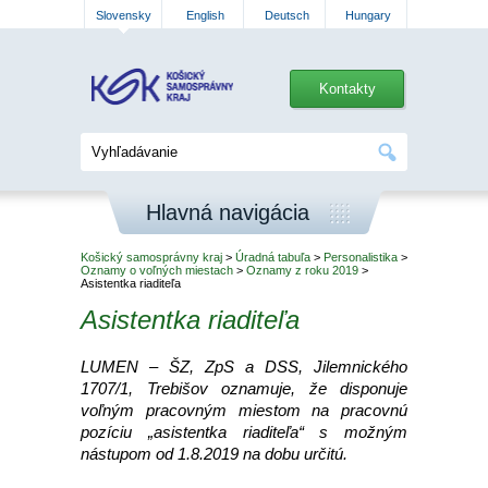
Slovensky
English
Deutsch
Hungary
Kontakty
Hlavná navigácia
Košický samosprávny kraj
>
Úradná tabuľa
>
Personalistika
>
Oznamy o voľných miestach
>
Oznamy z roku 2019
>
Asistentka riaditeľa
Asistentka riaditeľa
LUMEN – ŠZ, ZpS a DSS, Jilemnického
1707/1, Trebišov oznamuje, že disponuje
voľným pracovným miestom na pracovnú
pozíciu „asistentka riaditeľa“ s možným
nástupom od 1.8.2019 na dobu určitú.