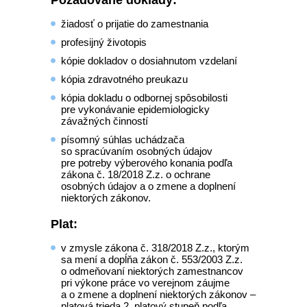
Požadované doklady:
žiadosť o prijatie do zamestnania
profesijný životopis
kópie dokladov o dosiahnutom vzdelaní
kópia zdravotného preukazu
kópia dokladu o odbornej spôsobilosti
pre vykonávanie epidemiologicky
závažných činností
písomný súhlas uchádzača
so spracúvaním osobných údajov
pre potreby výberového konania podľa
zákona č. 18/2018 Z.z. o ochrane
osobných údajov a o zmene a doplnení
niektorých zákonov.
Plat:
v zmysle zákona č. 318/2018 Z.z., ktorým
sa mení a dopĺňa zákon č. 553/2003 Z.z.
o odmeňovaní niektorých zamestnancov
pri výkone práce vo verejnom záujme
a o zmene a doplnení niektorých zákonov –
platová trieda 2, platový stupeň podľa