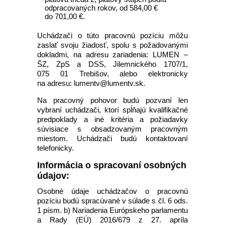
odpracovaných rokov, od 584,00 €
do 701,00 €.
Uchádzači o túto pracovnú pozíciu môžu
zaslať svoju žiadosť, spolu s požadovanými
dokladmi, na adresu zariadenia: LUMEN –
ŠZ, ZpS a DSS, Jilemnického 1707/1,
075 01 Trebišov, alebo elektronicky
na adresu: lumentv@lumentv.sk.
Na pracovný pohovor budú pozvaní len
vybraní uchádzači, ktorí spĺňajú kvalifikačné
predpoklady a iné kritéria a požiadavky
súvisiace s obsadzovaným pracovným
miestom. Uchádzači budú kontaktovaní
telefonicky.
Informácia o spracovaní osobných
údajov:
Osobné údaje uchádzačov o pracovnú
pozíciu budú spracúvané v súlade s čl. 6 ods.
1 písm. b) Nariadenia Európskeho parlamentu
a Rady (EÚ) 2016/679 z 27. apríla