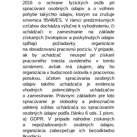
2016 o ochrane fyzických osôb pri
spracúvaní osobných údajov a o voľnom
pohybe takýchto údajov, ktorým sa zrušuje
smernica 95/46/ES. V rámci predzmluvných
vzťahov dochádza výlučne k vyhodnoteniu, či
uchádzači o zamestnanie na základe
získaných životopisov a poskytnutých údajov
spĺňajú požiadavky organizácie
na obsadzovanú pracovnú pozíciu. V prípade,
ak by uchádzač neuspel pri získaní
pracovného miesta uvedeného v tomto
oznámení, avšak má záujem, aby ho
organizácia v budúcnosti oslovila s pracovnou
ponukou, účelom spracúvania osobných
údajov takého uchádzača je evidencia
vhodných potenciálnych uchádzačov
o zamestnanie. Právnym základom pre toto
spracúvanie je slobodný a jednoznačne
udelený súhlas uchádzača so spracúvaním
osobných údajov podľa článku 6 ods. 1 písm.
a) GDPR. V prípade náhodne získaných
a nepožadovaných osobných údajov,
organizácia zabezpečuje ich bezodkladnú
likvidáciu.