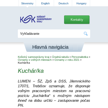
Slovensky
English
Deutsch
Hungary
Kontakty
Hlavná navigácia
Košický samosprávny kraj
>
Úradná tabuľa
>
Personalistika
>
Oznamy o voľných miestach
>
Oznamy z roku 2021
>
Kuchár/ka
Kuchár/ka
LUMEN – ŠZ, ZpS a DSS, Jilemnického
1707/1, Trebišov oznamuje, že disponuje
voľným pracovným miestom na pracovnú
pozíciu „kuchár/ka“ s možným nástupom
ihneď na dobu určitú – zastupovanie počas
PN.