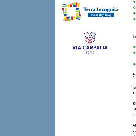
I
Ž
a
K
a
K
Te
E
A
Zv