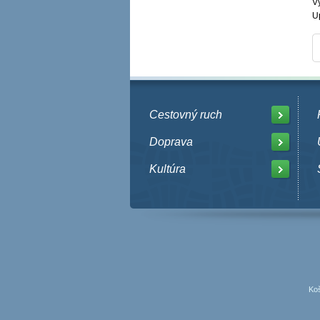
V
U
Cestovný ruch
Doprava
Kultúra
Koš