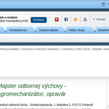
niek e-mailom
Kontakt
Prihlásiť
odber newslettera KSK
Kompetencie
Úradná tabuľa
Fakty o kraji
Elektro
Personalistika
>
Oznamy o voľných miestach
>
Oznamy z roku 2018
> Majster odbo
ajster odbornej výchovy -
agromechanizátor, opravár
tredná odborná škola - Szakközépiskola, J. Majlátha 2, 076 51 Pribeník