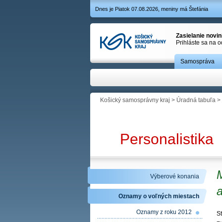
Dnes je Piatok 07.08.2026, meniny má Štefánia
Zasielanie novi
Prihláste sa na 
Samospráva
Košický samosprávny kraj
>
Úradná tabuľa
>
Personalistika
M
Výberové konania
Oznamy o voľných miestach
Oznamy z roku 2012
S