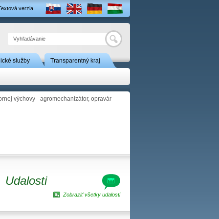
Textová verzia
Hľadať
nické služby
Transparentný kraj
rnej výchovy - agromechanizátor, opravár
Udalosti
Zobraziť všetky udalosti