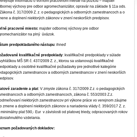
verejňuje informáciu o voľnom pracovnom mieste na pozíciu – majster
dbornej výchovy pre odbor agromechanizátor, opravár na základe § 11a ods.
 Zákona č. 317/2009 Z. z. o pedagogických a odborných zamestnancoch a o
mene a doplnení niektorých zákonov v znení neskorších predpisov.
oľné pracovné miesto:
majster odbornej výchovy pre odbor
gromechanizátor na plný úväzok.
átum predpokladaného nástupu
: ihneď
ožadované kvalifikačné predpoklady
: kvalifikačné predpoklady v súlade
vyhláškou MŠ SR č. 437/2009 Z. z., ktorou sa ustanovujú kvalifikačné
redpoklady a osobitné kvalifikačné požiadavky pre jednotlivé kategórie
edagogických zamestnancov a odborných zamestnancov v znení neskorších
redpisov.
latové zaradenie a plat
: V zmysle zákona č. 317/2009 Z.z. o pedagogických
amestnancoch a odborných zamestnancoch, zákona č. 553/2003 Z.z.
 odmeňovaní niektorých zamestnancov pri výkone práce vo verejnom záujme
 o zmene a doplnení niektorých zákonov a nariadenia vlády č. 359/2017 Z. z.
 minimálny plat 590,- Eur v závislosti od platovej triedy, odpracovaných rokov
 dosiahnutého vzdelania.
oznam požadovaných dokladov: