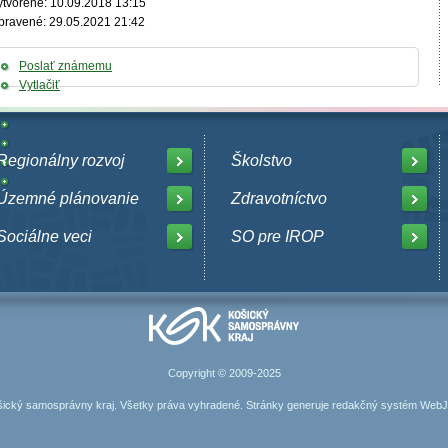
ytvorené: 10.09.2018 13:15
pravené: 29.05.2021 21:42
Poslať známemu
Vytlačiť
Regionálny rozvoj
Školstvo
Územné plánovanie
Zdravotníctvo
Sociálne veci
SO pre IROP
Copyright © 2009-2025
ický samosprávny kraj. Všetky práva vyhradené. Stránky generuje
redakčný systém Web