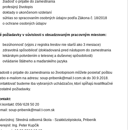
žiadosť o prijatie do zamestnania
profesijný životopis
doklady o ukončenom vzdelaní
súhlas so spracovaním osobných údajov podľa Zákona č. 18/2018
o ochrane osobných údajov
né požiadavky v súvislosti s obsadzovaným pracovným miestom:
bezúhonnosť (výpis z registra trestov nie starší ako 3 mesiace)
zdravotná spôsobilosť (dokladovaná pred nástupom do zamestnania
lekárskym potvrdením o telesnej a duševnej spôsobilosti)
ovládanie štátneho a maďarského jazyka
iadosti o prijatie do zamestnania so životopisom môžete posielať poštou
lebo e-mailom na adresu: soup-pribenik@mail.t-com.sk do 30.9.2018.
ontaktovať budeme iba vybraných uchádzačov, ktorí spĺňajú kvalifikačné
 ostatné požiadavky.
ontakt:
l.kontakt: 056/ 628 50 20
-mail: soup-pribenik@mail.t-com.sk
utor/zdroj: Stredná odborná škola - Szakközépiskola, Pribeník
erejnil: Ing. Peter Kupčík