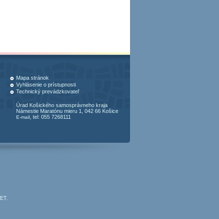
Mapa stránok
Vyhlásenie o prístupnosti
Technický prevádzkovateľ
Úrad Košického samosprávneho kraja
Námestie Maratónu mieru 1, 042 66 Košice
, tel: 055 7268111
E-mail
JET
.