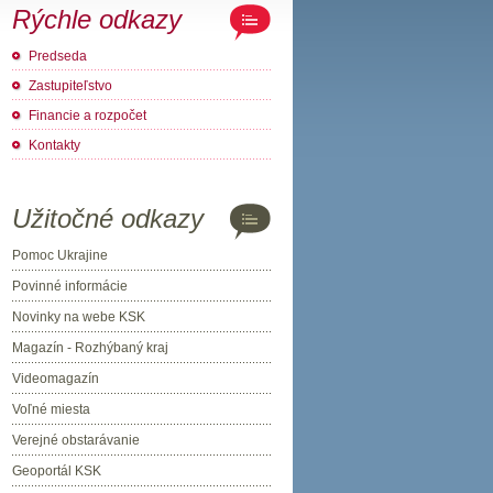
Rýchle odkazy
Predseda
Zastupiteľstvo
Financie a rozpočet
Kontakty
Užitočné odkazy
Pomoc Ukrajine
Povinné informácie
Novinky na webe KSK
Magazín - Rozhýbaný kraj
Videomagazín
Voľné miesta
Verejné obstarávanie
Geoportál KSK