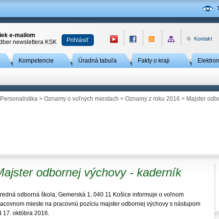
niek e-mailom
Kontakt
Prihlásiť
odber newslettera KSK
Kompetencie
Úradná tabuľa
Fakty o kraji
Elektro
Personalistika
>
Oznamy o voľných miestach
>
Oznamy z roku 2016
> Majster odbo
ajster odbornej výchovy - kaderník
tredná odborná škola, Gemerská 1, 040 11 Košice informuje o voľnom
racovnom mieste na pracovnú pozíciu majster odbornej výchovy s nástupom
d 17. októbra 2016.