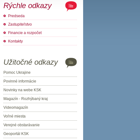
Rýchle odkazy
Predseda
Zastupiteľstvo
Financie a rozpočet
Kontakty
Užitočné odkazy
Pomoc Ukrajine
Povinné informácie
Novinky na webe KSK
Magazín - Rozhýbaný kraj
Videomagazín
Voľné miesta
Verejné obstarávanie
Geoportál KSK