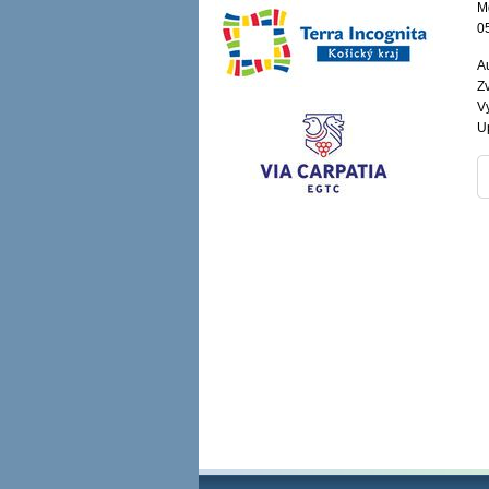
M
0
Au
Zv
V
U