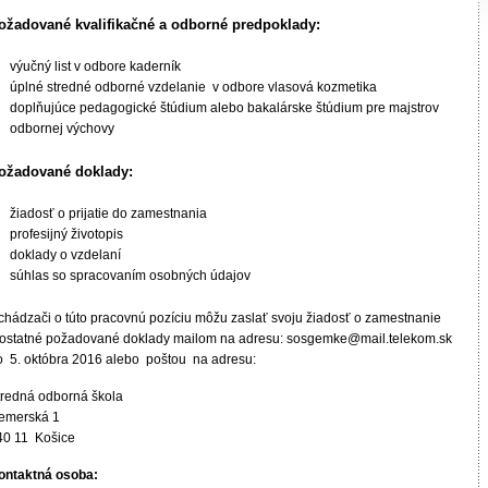
ožadované kvalifikačné a odborné predpoklady:
výučný list v odbore kaderník
úplné stredné odborné vzdelanie v odbore vlasová kozmetika
doplňujúce pedagogické štúdium alebo bakalárske štúdium pre majstrov
odbornej výchovy
ožadované doklady:
žiadosť o prijatie do zamestnania
profesijný životopis
doklady o vzdelaní
súhlas so spracovaním osobných údajov
chádzači o túto pracovnú pozíciu môžu zaslať svoju žiadosť o zamestnanie
 ostatné požadované doklady mailom na adresu: sosgemke@mail.telekom.sk
o 5. októbra 2016 alebo poštou na adresu:
tredná odborná škola
emerská 1
40 11 Košice
ontaktná osoba: