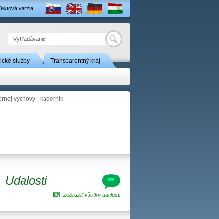
Textová verzia
Hľadať
nické služby
Transparentný kraj
rnej výchovy - kaderník
Udalosti
Zobraziť všetky udalosti