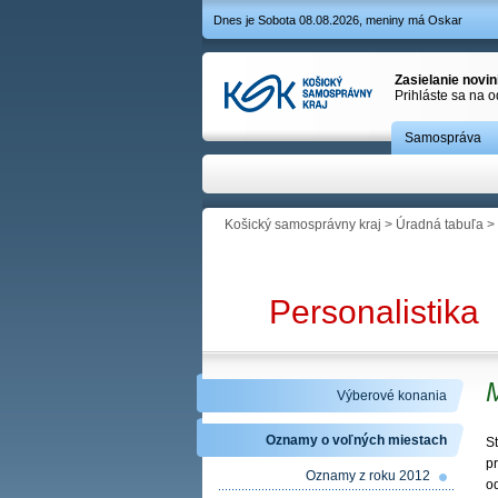
Dnes je Sobota 08.08.2026, meniny má Oskar
Zasielanie novi
Prihláste sa na 
Samospráva
Košický samosprávny kraj
>
Úradná tabuľa
>
Personalistika
M
Výberové konania
Oznamy o voľných miestach
S
p
Oznamy z roku 2012
o