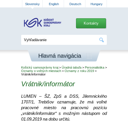
Slovensky
English
Deutsch
Hungary
Kontakty
Hlavná navigácia
Košický samosprávny kraj
>
Úradná tabuľa
>
Personalistika
>
Oznamy o voľných miestach
>
Oznamy z roku 2019
>
Vrátnik/informátor
Vrátnik/informátor
LUMEN – ŠZ, ZpS a DSS, Jilemnického
1707/1, Trebišov oznamuje, že má voľné
pracovné miesto na pracovnú pozíciu
„vrátnik/informátor“ s možným nástupom od
01.09.2019 na dobu určitú.