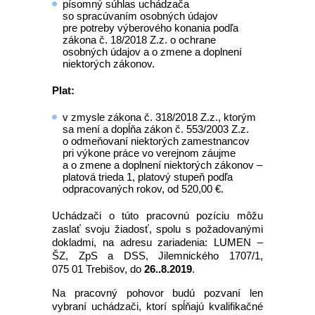
písomný súhlas uchádzača
so spracúvaním osobných údajov
pre potreby výberového konania podľa
zákona č. 18/2018 Z.z. o ochrane
osobných údajov a o zmene a doplnení
niektorých zákonov.
Plat:
v zmysle zákona č. 318/2018 Z.z., ktorým
sa mení a dopĺňa zákon č. 553/2003 Z.z.
o odmeňovaní niektorých zamestnancov
pri výkone práce vo verejnom záujme
a o zmene a doplnení niektorých zákonov –
platová trieda 1, platový stupeň podľa
odpracovaných rokov, od 520,00 €.
Uchádzači o túto pracovnú pozíciu môžu
zaslať svoju žiadosť, spolu s požadovanými
dokladmi, na adresu zariadenia: LUMEN –
ŠZ, ZpS a DSS, Jilemnického 1707/1,
075 01 Trebišov, do
26..8.2019
.
Na pracovný pohovor budú pozvaní len
vybraní uchádzači, ktorí spĺňajú kvalifikačné