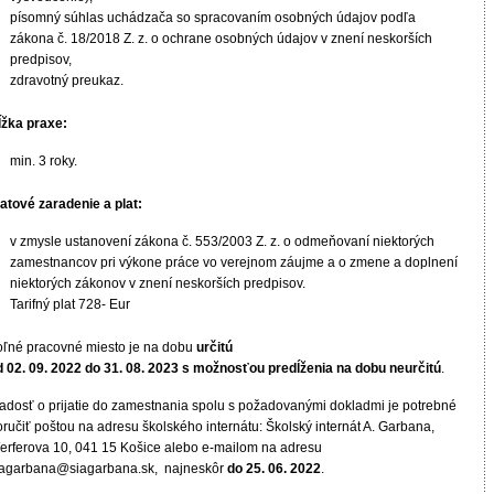
písomný súhlas uchádzača so spracovaním osobných údajov podľa
zákona č. 18/2018 Z. z. o ochrane osobných údajov v znení neskorších
predpisov,
zdravotný preukaz.
ĺžka praxe:
min. 3 roky.
latové zaradenie a plat:
v zmysle ustanovení zákona č. 553/2003 Z. z. o odmeňovaní niektorých
zamestnancov pri výkone práce vo verejnom záujme a o zmene a doplnení
niektorých zákonov v znení neskorších predpisov.
Tarifný plat 728- Eur
oľné pracovné miesto je na dobu
určitú
d 02. 09. 2022 do 31. 08. 2023 s možnosťou predĺženia na dobu neurčitú
.
iadosť o prijatie do zamestnania spolu s požadovanými dokladmi je potrebné
ručiť poštou na adresu školského internátu: Školský internát A. Garbana,
erferova 10, 041 15 Košice alebo e-mailom na adresu
iagarbana@siagarbana.sk, najneskôr
do 25. 06. 2022
.