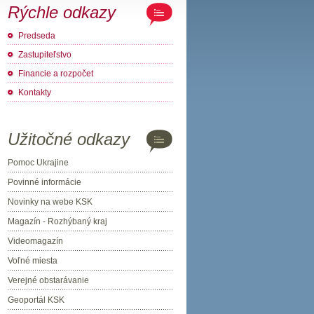
Rýchle odkazy
Predseda
Zastupiteľstvo
Financie a rozpočet
Kontakty
Užitočné odkazy
Pomoc Ukrajine
Povinné informácie
Novinky na webe KSK
Magazín - Rozhýbaný kraj
Videomagazín
Voľné miesta
Verejné obstarávanie
Geoportál KSK