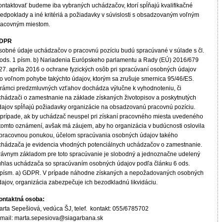
ontaktovať budeme iba vybraných uchádzačov, ktorí spĺňajú kvalifikačné
redpoklady a iné kritériá a požiadavky v súvislosti s obsadzovaným voľným
racovným miestom.
DPR
sobné údaje uchádzačov o pracovnú pozíciu budú spracúvané v súlade s čl.
 ods. 1 písm. b) Nariadenia Európskeho parlamentu a Rady (EÚ) 2016/679
 27. apríla 2016 o ochrane fyzických osôb pri spracúvaní osobných údajov
 o voľnom pohybe takýchto údajov, ktorým sa zrušuje smernica 95/46/ES.
 rámci predzmluvných vzťahov dochádza výlučne k vyhodnoteniu, či
chádzači o zamestnanie na základe získaných životopisov a poskytnutých
dajov spĺňajú požiadavky organizácie na obsadzovanú pracovnú pozíciu.
 prípade, ak by uchádzač neuspel pri získaní pracovného miesta uvedeného
 tomto oznámení, avšak má záujem, aby ho organizácia v budúcnosti oslovila
 pracovnou ponukou, účelom spracúvania osobných údajov takého
chádzača je evidencia vhodných potenciálnych uchádzačov o zamestnanie.
rávnym základom pre toto spracúvanie je slobodný a jednoznačne udelený
úhlas uchádzača so spracúvaním osobných údajov podľa článku 6 ods.
 písm. a) GDPR. V prípade náhodne získaných a nepožadovaných osobných
dajov, organizácia zabezpečuje ich bezodkladnú likvidáciu.
ontaktná osoba:
arta Sepešiová, vedúca ŠJ, telef. kontakt: 055/6785702
-mail: marta.sepesiova@siagarbana.sk