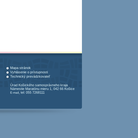
Mapa stránok
Vyhlásenie o prístupnosti
Technický prevádzkovateľ
Úrad Košického samosprávneho kraja
Námestie Maratónu mieru 1, 042 66 Košice
, tel: 055 7268111
E-mail