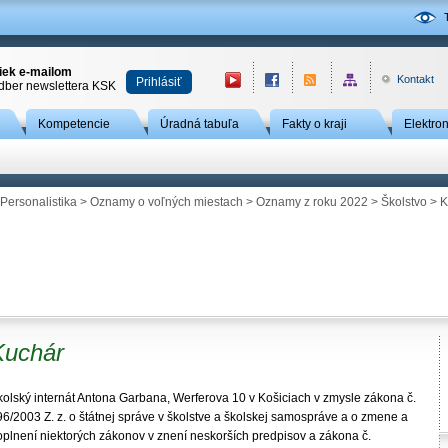
niek e-mailom
Kontakt
Prihlásiť
odber newslettera KSK
Kompetencie
Úradná tabuľa
Fakty o kraji
Elektro
Personalistika
>
Oznamy o voľných miestach
>
Oznamy z roku 2022
>
Školstvo
> K
Kuchár
kolský internát Antona Garbana, Werferova 10 v Košiciach v zmysle zákona č.
96/2003 Z. z. o štátnej správe v školstve a školskej samospráve a o zmene a
oplnení niektorých zákonov v znení neskorších predpisov a zákona č.