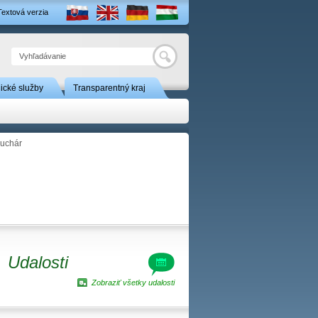
Textová verzia
Hľadať
nické služby
Transparentný kraj
uchár
Udalosti
Zobraziť všetky udalosti