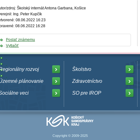
tor/zdroj: Školský internát Antona Garbana, Košice
erejnil: Ing. Peter Kupčík
ytvorené: 08.06.2022 16:23
pravené: 08.06.2022 16:28
Poslať známemu
Vytlačiť
Regionálny rozvoj
Školstvo
Územné plánovanie
Zdravotníctvo
Sociálne veci
SO pre IROP
Copyright © 2009-2025