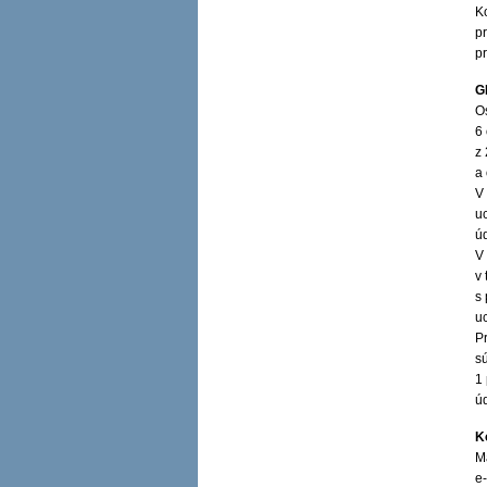
K
p
p
G
O
6
z
a
V
u
ú
V
v
s
u
P
s
1
ú
K
M
e