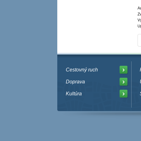
Au
Zv
V
U
Cestovný ruch
Doprava
Kultúra