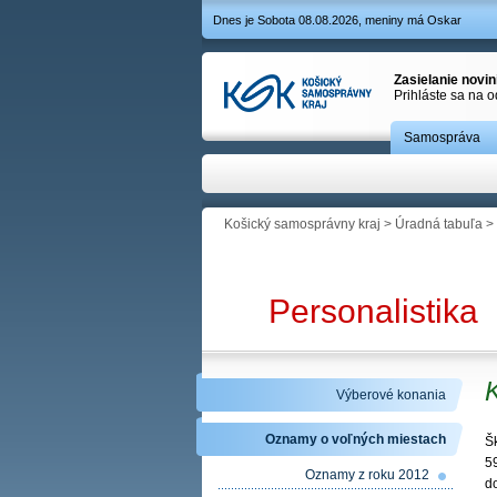
Dnes je Sobota 08.08.2026, meniny má Oskar
Zasielanie novi
Prihláste sa na 
Samospráva
Košický samosprávny kraj
>
Úradná tabuľa
>
Personalistika
Výberové konania
Oznamy o voľných miestach
Š
5
Oznamy z roku 2012
d