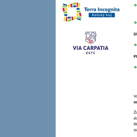
D
P
V
o
Ž
do
W
s