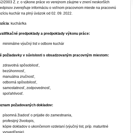
52/2003 Z. z. o výkone práce vo verejnom záujme v znení neskorších
redpisov zverejňuje informáciu o voľnom pracovnom mieste na pracovnú
ozíciu kuchár na plný úväzok od 02. 09. 2022.
ozícia
: kuchár/ka
valifikačné predpoklady a predpoklady výkonu práce:
minimálne výučný list v odbore kuchár
né požiadavky v súvislosti s obsadzovaným pracovným miestom:
zdravotná spôsobilosť,
bezúhonnosť,
manuálna zručnosť,
odborná spôsobilosť,
samostatnosť, zodpovednosť,
spoľahlivosť.
oznam požadovaných dokladov:
písomná žiadosť o prijatie do zamestnania,
profesijný životopis,
kópie dokladov o ukončenom vzdelaní (výučný list, príp. maturitné
vysvedčenie),