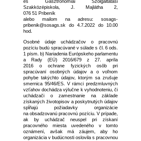
és Gasztronómiai Szolgáltatási
Szakközépiskola, J. Majlátha 2,
076 51 Pribeník
alebo mailom na adresu: sosags-
pribenik@sosags.sk do 4.7.2022 do 10.00
hod.
Osobné údaje uchádzačov o pracovnú
pozíciu budú spracúvané v súlade s čl. 6 ods.
1 písm. b) Nariadenia Európskeho parlamentu
a Rady (EÚ) 2016/679 z 27. apríla
2016 o ochrane fyzických osôb pri
spracúvaní osobných údajov a o voľnom
pohybe takýchto údajov, ktorým sa zrušuje
smernica 95/46/ES. V rámci predzmluvných
vzťahov dochádza výlučne k vyhodnoteniu, či
uchádzači o zamestnanie na základe
získaných životopisov a poskytnutých údajov
spĺňajú požiadavky organizácie
na obsadzovanú pracovnú pozíciu. V prípade,
ak by uchádzač neuspel pri získaní
pracovného miesta uvedeného v tomto
oznámení, avšak má záujem, aby ho
organizácia v budúcnosti oslovila s pracovnou