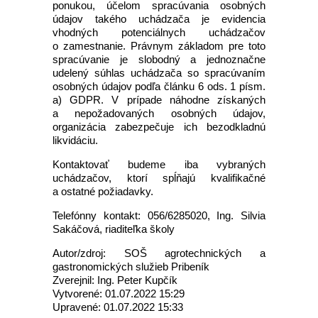
ponukou, účelom spracúvania osobných
údajov takého uchádzača je evidencia
vhodných potenciálnych uchádzačov
o zamestnanie. Právnym základom pre toto
spracúvanie je slobodný a jednoznačne
udelený súhlas uchádzača so spracúvaním
osobných údajov podľa článku 6 ods. 1 písm.
a) GDPR. V prípade náhodne získaných
a nepožadovaných osobných údajov,
organizácia zabezpečuje ich bezodkladnú
likvidáciu.
Kontaktovať budeme iba vybraných
uchádzačov, ktorí spĺňajú kvalifikačné
a ostatné požiadavky.
Telefónny kontakt: 056/6285020, Ing. Silvia
Sakáčová, riaditeľka školy
Autor/zdroj: SOŠ agrotechnických a
gastronomických služieb Pribeník
Zverejnil: Ing. Peter Kupčík
Vytvorené: 01.07.2022 15:29
Upravené: 01.07.2022 15:33