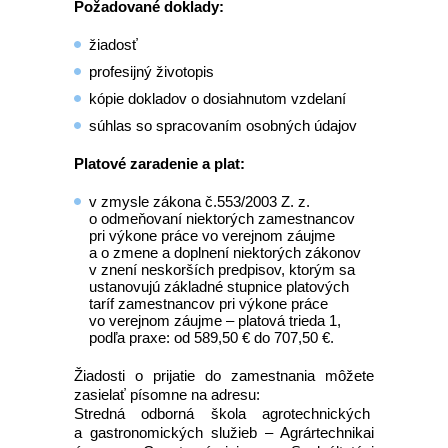
Požadované doklady:
žiadosť
profesijný životopis
kópie dokladov o dosiahnutom vzdelaní
súhlas so spracovaním osobných údajov
Platové zaradenie a plat:
v zmysle zákona č.553/2003 Z. z.
o odmeňovaní niektorých zamestnancov
pri výkone práce vo verejnom záujme
a o zmene a doplnení niektorých zákonov
v znení neskorších predpisov, ktorým sa
ustanovujú základné stupnice platových
taríf zamestnancov pri výkone práce
vo verejnom záujme – platová trieda 1,
podľa praxe: od 589,50 € do 707,50 €.
Žiadosti o prijatie do zamestnania môžete
zasielať písomne na adresu:
Stredná odborná škola agrotechnických
a gastronomických služieb – Agrártechnikai