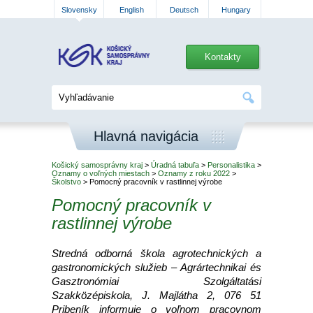
Slovensky
English
Deutsch
Hungary
Kontakty
Hlavná navigácia
Košický samosprávny kraj
>
Úradná tabuľa
>
Personalistika
>
Oznamy o voľných miestach
>
Oznamy z roku 2022
>
Školstvo
> Pomocný pracovník v rastlinnej výrobe
Pomocný pracovník v
rastlinnej výrobe
Stredná odborná škola agrotechnických a
gastronomických služieb – Agrártechnikai és
Gasztronómiai Szolgáltatási
Szakközépiskola, J. Majlátha 2, 076 51
Pribeník informuje o voľnom pracovnom