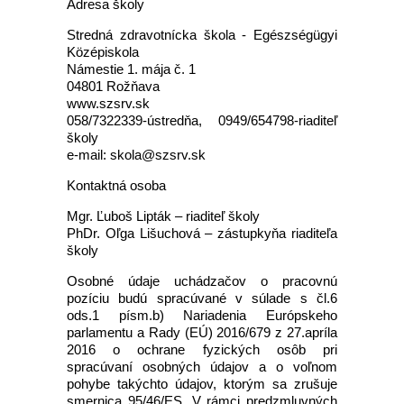
Adresa školy
Stredná zdravotnícka škola - Egészségügyi
Középiskola
Námestie 1. mája č. 1
04801 Rožňava
www.szsrv.sk
058/7322339-ústredňa, 0949/654798-riaditeľ
školy
e-mail: skola@szsrv.sk
Kontaktná osoba
Mgr. Ľuboš Lipták – riaditeľ školy
PhDr. Oľga Lišuchová – zástupkyňa riaditeľa
školy
Osobné údaje uchádzačov o pracovnú
pozíciu budú spracúvané v súlade s čl.6
ods.1 písm.b) Nariadenia Európskeho
parlamentu a Rady (EÚ) 2016/679 z 27.apríla
2016 o ochrane fyzických osôb pri
spracúvaní osobných údajov a o voľnom
pohybe takýchto údajov, ktorým sa zrušuje
smernica 95/46/ES. V rámci predzmluvných