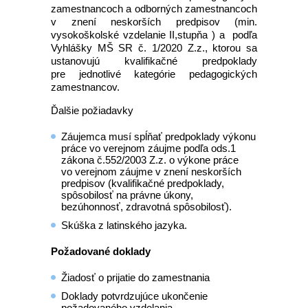
zamestnancoch a odborných zamestnancoch
v znení neskorších predpisov (min.
vysokoškolské vzdelanie II,stupňa ) a podľa
Vyhlášky MŠ SR č. 1/2020 Z.z., ktorou sa
ustanovujú kvalifikačné predpoklady
pre jednotlivé kategórie pedagogických
zamestnancov.
Ďalšie požiadavky
Záujemca musí spĺňať predpoklady výkonu
práce vo verejnom záujme podľa ods.1
zákona č.552/2003 Z.z. o výkone práce
vo verejnom záujme v znení neskorších
predpisov (kvalifikačné predpoklady,
spôsobilosť na právne úkony,
bezúhonnosť, zdravotná spôsobilosť).
Skúška z latinského jazyka.
Požadované doklady
Žiadosť o prijatie do zamestnania
Doklady potvrdzujúce ukončenie
požadovaného vzdelania