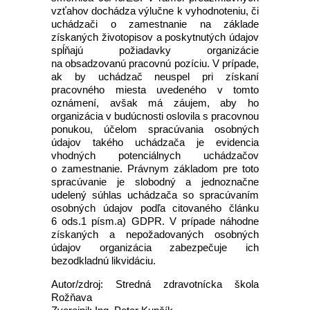
vzťahov dochádza výlučne k vyhodnoteniu, či
uchádzači o zamestnanie na základe
získaných životopisov a poskytnutých údajov
spĺňajú požiadavky organizácie
na obsadzovanú pracovnú pozíciu. V prípade,
ak by uchádzač neuspel pri získaní
pracovného miesta uvedeného v tomto
oznámení, avšak má záujem, aby ho
organizácia v budúcnosti oslovila s pracovnou
ponukou, účelom spracúvania osobných
údajov takého uchádzača je evidencia
vhodných potenciálnych uchádzačov
o zamestnanie. Právnym základom pre toto
spracúvanie je slobodný a jednoznačne
udelený súhlas uchádzača so spracúvaním
osobných údajov podľa citovaného článku
6 ods.1 písm.a) GDPR. V prípade náhodne
získaných a nepožadovaných osobných
údajov organizácia zabezpečuje ich
bezodkladnú likvidáciu.
Autor/zdroj: Stredná zdravotnícka škola
Rožňava