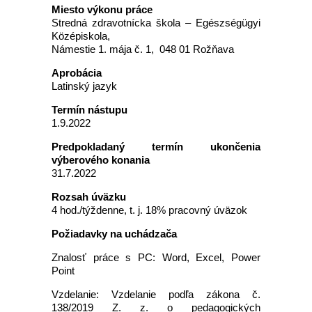
Miesto výkonu práce
Stredná zdravotnícka škola – Egészségügyi
Középiskola,
Námestie 1. mája č. 1, 048 01 Rožňava
Aprobácia
Latinský jazyk
Termín nástupu
1.9.2022
Predpokladaný termín ukončenia
výberového konania
31.7.2022
Rozsah úväzku
4 hod./týždenne, t. j. 18% pracovný úväzok
Požiadavky na uchádzača
Znalosť práce s PC: Word, Excel, Power
Point
Vzdelanie: Vzdelanie podľa zákona č.
138/2019 Z. z. o pedagogických