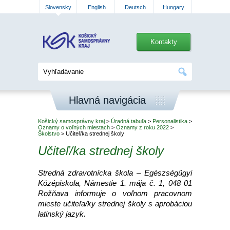
Slovensky
English
Deutsch
Hungary
Kontakty
Hlavná navigácia
Košický samosprávny kraj
>
Úradná tabuľa
>
Personalistika
>
Oznamy o voľných miestach
>
Oznamy z roku 2022
>
Školstvo
> Učiteľ/ka strednej školy
Učiteľ/ka strednej školy
Stredná zdravotnícka škola – Egészségügyi
Középiskola, Námestie 1. mája č. 1, 048 01
Rožňava informuje o voľnom pracovnom
mieste učiteľa/ky strednej školy s aprobáciou
latinský jazyk.