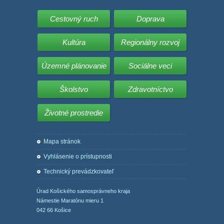
Cestovný ruch
Doprava
Kultúra
Regionálny rozvoj
Územné plánovanie
Sociálne veci
Školstvo
Zdravotníctvo
Životné prostredie
Mapa stránok
Vyhlásenie o prístupnosti
Technický prevádzkovateľ
Úrad Košického samosprávneho kraja
Námestie Maratónu mieru 1
042 66 Košice