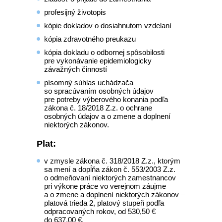
profesijný životopis
kópie dokladov o dosiahnutom vzdelaní
kópia zdravotného preukazu
kópia dokladu o odbornej spôsobilosti
pre vykonávanie epidemiologicky
závažných činností
písomný súhlas uchádzača
so spracúvaním osobných údajov
pre potreby výberového konania podľa
zákona č. 18/2018 Z.z. o ochrane
osobných údajov a o zmene a doplnení
niektorých zákonov.
Plat:
v zmysle zákona č. 318/2018 Z.z., ktorým
sa mení a dopĺňa zákon č. 553/2003 Z.z.
o odmeňovaní niektorých zamestnancov
pri výkone práce vo verejnom záujme
a o zmene a doplnení niektorých zákonov –
platová trieda 2, platový stupeň podľa
odpracovaných rokov, od 530,50 €
do 637,00 €.