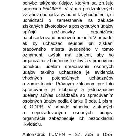
pohybe takýchto údajov, ktorým sa zrušuje
smernica 95/46/ES. V rámci predzmluvných
vzťahov dochádza výlučne k vyhodnoteniu, či
uchádzači o zamestnanie na základe
získaných životopisov a poskytnutých údajov
spĺňajú požiadavky organizácie
na obsadzovanú pracovnú pozíciu. V prípade,
ak by uchádzač neuspel pri získaní
pracovného miesta uvedeného v tomto
oznámení, avšak má záujem, aby ho
organizácia v budúcnosti oslovila s pracovnou
ponukou, účelom spracúvania osobných
údajov takého uchádzača je evidencia
vhodných potenciálnych uchádzačov
o zamestnanie. Právnym základom pre toto
spracúvanie je slobodný a jednoznačne
udelený súhlas uchádzača so spracúvaním
osobných údajov podľa článku 6 ods. 1 písm.
a) GDPR. V prípade náhodne získaných
a nepožadovaných osobných údajov,
organizácia zabezpečuje ich bezodkladnú
likvidáciu.
Autor/zdroj: LUMEN – ŠZ, ZpS a DSS,