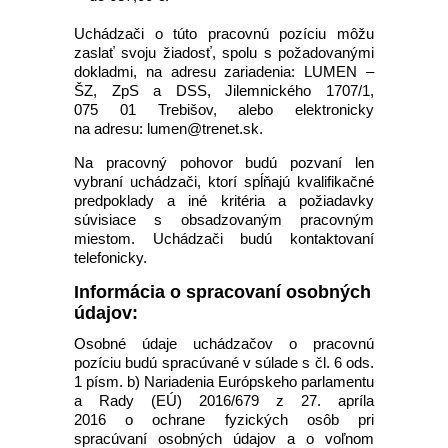
Uchádzači o túto pracovnú pozíciu môžu
zaslať svoju žiadosť, spolu s požadovanými
dokladmi, na adresu zariadenia: LUMEN –
ŠZ, ZpS a DSS, Jilemnického 1707/1,
075 01 Trebišov, alebo elektronicky
na adresu: lumen@trenet.sk.
Na pracovný pohovor budú pozvaní len
vybraní uchádzači, ktorí spĺňajú kvalifikačné
predpoklady a iné kritéria a požiadavky
súvisiace s obsadzovaným pracovným
miestom. Uchádzači budú kontaktovaní
telefonicky.
Informácia o spracovaní osobných
údajov:
Osobné údaje uchádzačov o pracovnú
pozíciu budú spracúvané v súlade s čl. 6 ods.
1 písm. b) Nariadenia Európskeho parlamentu
a Rady (EÚ) 2016/679 z 27. apríla
2016 o ochrane fyzických osôb pri
spracúvaní osobných údajov a o voľnom