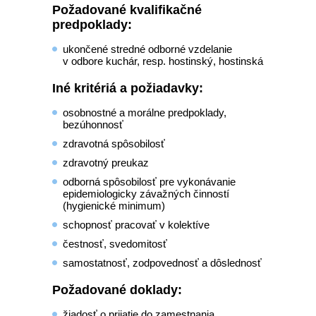
Požadované kvalifikačné
predpoklady:
ukončené stredné odborné vzdelanie
v odbore kuchár, resp. hostinský, hostinská
Iné kritériá a požiadavky:
osobnostné a morálne predpoklady,
bezúhonnosť
zdravotná spôsobilosť
zdravotný preukaz
odborná spôsobilosť pre vykonávanie
epidemiologicky závažných činností
(hygienické minimum)
schopnosť pracovať v kolektíve
čestnosť, svedomitosť
samostatnosť, zodpovednosť a dôslednosť
Požadované doklady:
žiadosť o prijatie do zamestnania