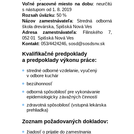
Voľné pracovné miesto na dobu
: neurčitú
s nástupom od 1. 8. 2019
Rozsah úväzku
: 50 %
Názov zamestnávateľa
: Stredná odborná
škola drevárska, Spišská Nová Ves
Adresa zamestnávateľa
: Filinského 7,
052 01 Spišská Nová Ves
Kontakt
: 053/4424246, sosd@sosdsnv.sk
Kvalifikačné predpoklady
a predpoklady výkonu práce:
stredné odborné vzdelanie, vyučený
v odbore kuchár
bezúhonnosť
odborná spôsobilosť pre vykonávanie
epidemiologicky závažných činností
zdravotná spôsobilosť (vstupná lekárska
prehliadka)
Zoznam požadovaných dokladov:
žiadosť o prijatie do zamestnania