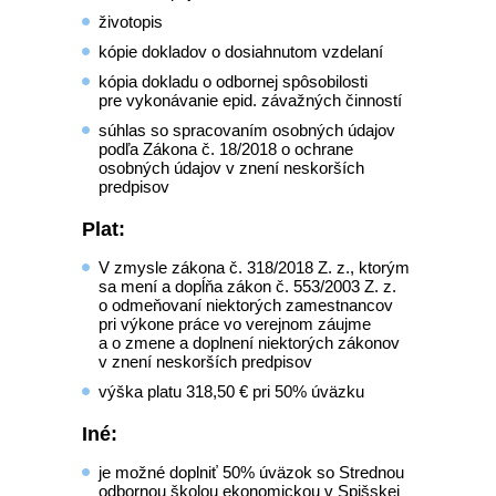
životopis
kópie dokladov o dosiahnutom vzdelaní
kópia dokladu o odbornej spôsobilosti
pre vykonávanie epid. závažných činností
súhlas so spracovaním osobných údajov
podľa Zákona č. 18/2018 o ochrane
osobných údajov v znení neskorších
predpisov
Plat:
V zmysle zákona č. 318/2018 Z. z., ktorým
sa mení a dopĺňa zákon č. 553/2003 Z. z.
o odmeňovaní niektorých zamestnancov
pri výkone práce vo verejnom záujme
a o zmene a doplnení niektorých zákonov
v znení neskorších predpisov
výška platu 318,50 € pri 50% úväzku
Iné:
je možné doplniť 50% úväzok so Strednou
odbornou školou ekonomickou v Spišskej