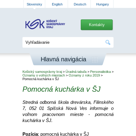
Slovensky
English
Deutsch
Hungary
Kontakty
Hlavná navigácia
Košický samosprávny kraj
>
Úradná tabuľa
>
Personalistika
>
Oznamy o voľných miestach
>
Oznamy z roku 2019
>
Pomocná kuchárka v ŠJ
Pomocná kuchárka v ŠJ
Stredná odborná škola drevárska, Filinského
7, 052 01 Spišská Nová Ves informuje o
voľnom pracovnom mieste - pomocná
kuchárka v ŠJ.
Pozícia
: pomocná kuchárka v ŠJ