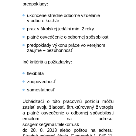
predpoklady:
ukončené stredné odborné vzdelanie
v odbore kuchár
prax v školskej jedálni min. 2 roky
platné osvedčenie o odbornej spôsobilosti
predpoklady výkonu práce vo verejnom
záujme – bezúhonnosť
Iné kritériá a požiadavky:
flexibilita
zodpovednosť
samostatnosť
Uchádzači o túto pracovnú pozíciu môžu
zaslať svoju žiadosť, štruktúrovaný životopis
a platné osvedčenie o odbornej spôsobilosti
emailom na adresu:
sosgemke@mail.telekom.sk
do 28. 8. 2013 alebo poštou na adresu:
Stredná odborná škola, Gemerská 1, 040 11