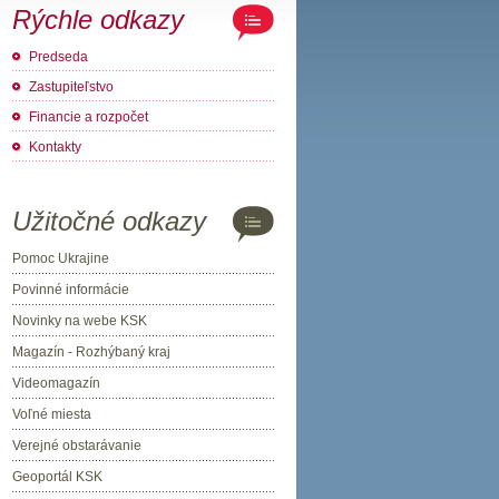
Rýchle odkazy
Predseda
Zastupiteľstvo
Financie a rozpočet
Kontakty
Užitočné odkazy
Pomoc Ukrajine
Povinné informácie
Novinky na webe KSK
Magazín - Rozhýbaný kraj
Videomagazín
Voľné miesta
Verejné obstarávanie
Geoportál KSK