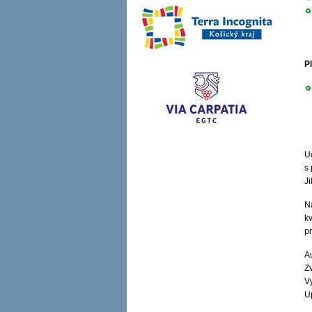
Pl
U
s
J
N
k
p
A
Zv
V
U