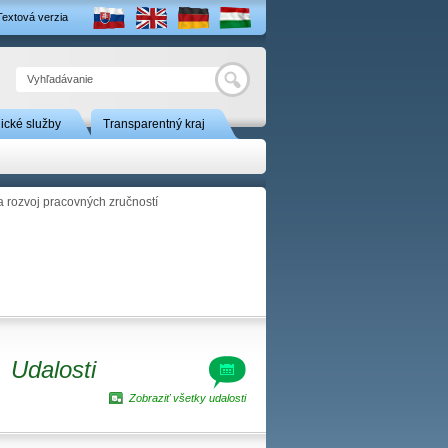
Textová verzia
Hľadať
nické služby
Transparentný kraj
 rozvoj pracovných zručností
Udalosti
Zobraziť všetky udalosti