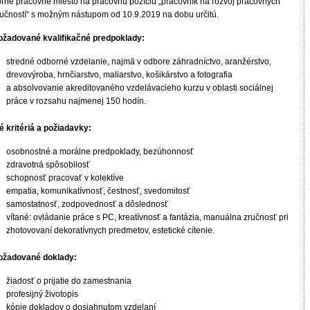
oľné pracovné miesto na pracovnú pozíciu „pracovník na rozvoj pracovných
ručností“ s možným nástupom od 10.9.2019 na dobu určitú.
ožadované kvalifikačné predpoklady:
stredné odborné vzdelanie, najmä v odbore záhradníctvo, aranžérstvo,
drevovýroba, hrnčiarstvo, maliarstvo, košikárstvo a fotografia
a absolvovanie akreditovaného vzdelávacieho kurzu v oblasti sociálnej
práce v rozsahu najmenej 150 hodín.
é kritériá a požiadavky:
osobnostné a morálne predpoklady, bezúhonnosť
zdravotná spôsobilosť
schopnosť pracovať v kolektíve
empatia, komunikatívnosť, čestnosť, svedomitosť
samostatnosť, zodpovednosť a dôslednosť
vítané: ovládanie práce s PC, kreatívnosť a fantázia, manuálna zručnosť pri
zhotovovaní dekoratívnych predmetov, estetické cítenie.
ožadované doklady:
žiadosť o prijatie do zamestnania
profesijný životopis
kópie dokladov o dosiahnutom vzdelaní