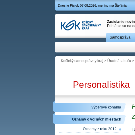
Dnes je Piatok 07.08.2026, meniny má Štefánia
Zasielanie novi
Prihláste sa na 
Samospráva
Košický samosprávny kraj
>
Úradná tabuľa
>
Personalistika
Výberové konania
z
Oznamy o voľných miestach
Oznamy z roku 2012
L