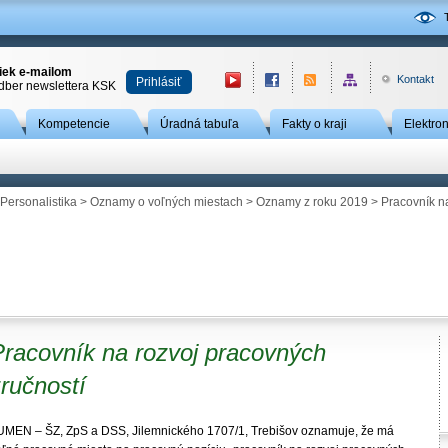
niek e-mailom
Kontakt
Prihlásiť
odber newslettera KSK
Kompetencie
Úradná tabuľa
Fakty o kraji
Elektro
Personalistika
>
Oznamy o voľných miestach
>
Oznamy z roku 2019
> Pracovník na
Pracovník na rozvoj pracovných
ručností
UMEN – ŠZ, ZpS a DSS, Jilemnického 1707/1, Trebišov oznamuje, že má