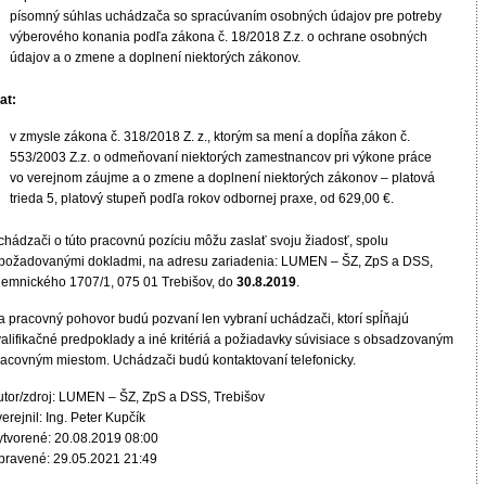
písomný súhlas uchádzača so spracúvaním osobných údajov pre potreby
výberového konania podľa zákona č. 18/2018 Z.z. o ochrane osobných
údajov a o zmene a doplnení niektorých zákonov.
at:
v zmysle zákona č. 318/2018 Z. z., ktorým sa mení a dopĺňa zákon č.
553/2003 Z.z. o odmeňovaní niektorých zamestnancov pri výkone práce
vo verejnom záujme a o zmene a doplnení niektorých zákonov – platová
trieda 5, platový stupeň podľa rokov odbornej praxe, od 629,00 €.
chádzači o túto pracovnú pozíciu môžu zaslať svoju žiadosť, spolu
 požadovanými dokladmi, na adresu zariadenia: LUMEN – ŠZ, ZpS a DSS,
ilemnického 1707/1, 075 01 Trebišov, do
30.8.2019
.
a pracovný pohovor budú pozvaní len vybraní uchádzači, ktorí spĺňajú
valifikačné predpoklady a iné kritériá a požiadavky súvisiace s obsadzovaným
racovným miestom. Uchádzači budú kontaktovaní telefonicky.
utor/zdroj: LUMEN – ŠZ, ZpS a DSS, Trebišov
erejnil: Ing. Peter Kupčík
ytvorené: 20.08.2019 08:00
pravené: 29.05.2021 21:49