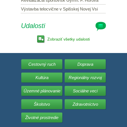
Revitalizácia športovísk Gymn. P. Horova
Výstavba telocvične v Spišskej Novej Vsi
Udalosti
Zobraziť všetky udalosti
Cestovný ruch
Doprava
Kultúra
Regionálny rozvoj
Územné plánovanie
Sociálne veci
Školstvo
Zdravotníctvo
Životné prostredie