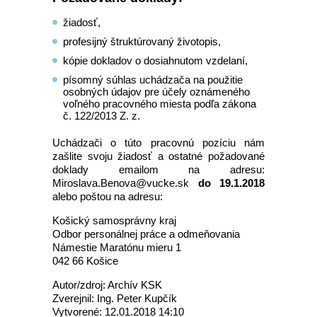
žiadosť,
profesijný štruktúrovaný životopis,
kópie dokladov o dosiahnutom vzdelaní,
písomný súhlas uchádzača na použitie
osobných údajov pre účely oznámeného
voľného pracovného miesta podľa zákona
č. 122/2013 Z. z.
Uchádzači o túto pracovnú pozíciu nám
zašlite svoju žiadosť a ostatné požadované
doklady emailom na adresu:
Miroslava.Benova@vucke.sk
do 19.1.2018
alebo poštou na adresu:
Košický samosprávny kraj
Odbor personálnej práce a odmeňovania
Námestie Maratónu mieru 1
042 66 Košice
Autor/zdroj: Archív KSK
Zverejnil: Ing. Peter Kupčík
Vytvorené: 12.01.2018 14:10